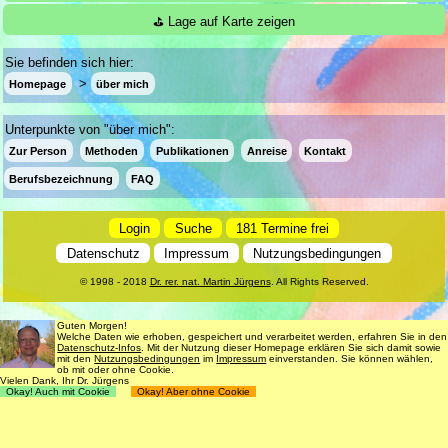
⛳ Lage auf Karte zeigen
Sie befinden sich hier:
Homepage
über mich
Unterpunkte von "über mich":
Zur Person
Methoden
Publikationen
Anreise
Kontakt
Berufsbezeichnung
FAQ
Login
Suche
181 Termine frei
Datenschutz
Impressum
Nutzungsbedingungen
© 1998 - 2018
Dr. rer. nat. Martin Jürgens
. All Rights Reserved.
Guten Morgen!
Welche Daten wie erhoben, gespeichert und verarbeitet werden, erfahren Sie in den
Datenschutz-Infos
. Mit der Nutzung dieser Homepage erklären Sie sich damit sowie
mit den
Nutzungsbedingungen
im
Impressum
einverstanden. Sie können wählen,
ob mit oder ohne Cookie.
Vielen Dank, Ihr Dr. Jürgens
Okay! Auch mit Cookie
Okay! Aber ohne Cookie