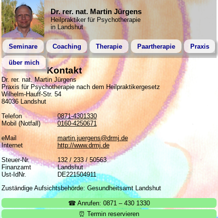
Dr. rer. nat. Martin Jürgens
Heilpraktiker für Psychotherapie
in Landshut
Seminare
Coaching
Therapie
Paartherapie
Praxis
über mich
Kontakt
Dr. rer. nat. Martin Jürgens
Praxis für Psychotherapie nach dem Heilpraktikergesetz
Wilhelm-Hauff-Str. 54
84036 Landshut
Telefon
0871-4301330
Mobil (Notfall)
0160-4250671
eMail
martin.juergens@drmj.de
Internet
http://www.drmj.de
Steuer-Nr.
132 / 233 / 50563
Finanzamt
Landshut
Ust-IdNr.
DE221504911
Zuständige Aufsichtsbehörde: Gesundheitsamt Landshut
☎ Anrufen: 0871 – 430 1330
⏰ Termin reservieren