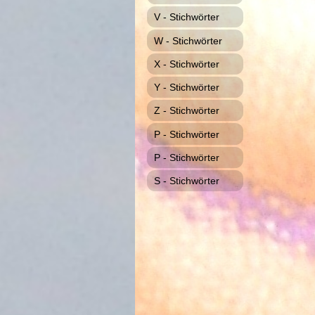
V - Stichwörter
W - Stichwörter
X - Stichwörter
Y - Stichwörter
Z - Stichwörter
P - Stichwörter
P - Stichwörter
S - Stichwörter