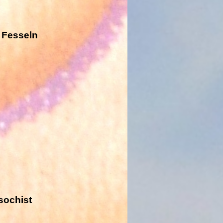
 Fesseln
sochist