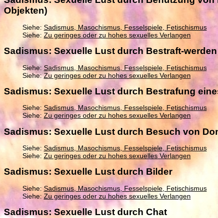
Objekten)
Siehe:
Sadismus, Masochismus, Fesselspiele, Fetischismus
Siehe:
Zu geringes oder zu hohes sexuelles Verlangen
Sadismus: Sexuelle Lust durch Bestraft-werden
Siehe:
Sadismus, Masochismus, Fesselspiele, Fetischismus
Siehe:
Zu geringes oder zu hohes sexuelles Verlangen
Sadismus: Sexuelle Lust durch Bestrafung ein
Siehe:
Sadismus, Masochismus, Fesselspiele, Fetischismus
Siehe:
Zu geringes oder zu hohes sexuelles Verlangen
Sadismus: Sexuelle Lust durch Besuch von Do
Siehe:
Sadismus, Masochismus, Fesselspiele, Fetischismus
Siehe:
Zu geringes oder zu hohes sexuelles Verlangen
Sadismus: Sexuelle Lust durch Bilder
Siehe:
Sadismus, Masochismus, Fesselspiele, Fetischismus
Siehe:
Zu geringes oder zu hohes sexuelles Verlangen
Sadismus: Sexuelle Lust durch Chat