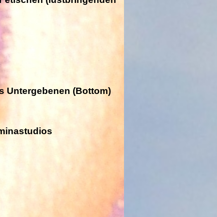
es Untergebenen (Bottom)
minastudios