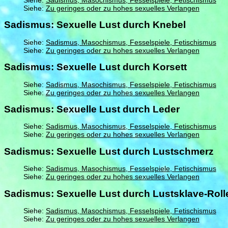
Siehe:
Sadismus, Masochismus, Fesselspiele, Fetischismus
Siehe:
Zu geringes oder zu hohes sexuelles Verlangen
Sadismus: Sexuelle Lust durch Knebel
Siehe:
Sadismus, Masochismus, Fesselspiele, Fetischismus
Siehe:
Zu geringes oder zu hohes sexuelles Verlangen
Sadismus: Sexuelle Lust durch Korsett
Siehe:
Sadismus, Masochismus, Fesselspiele, Fetischismus
Siehe:
Zu geringes oder zu hohes sexuelles Verlangen
Sadismus: Sexuelle Lust durch Leder
Siehe:
Sadismus, Masochismus, Fesselspiele, Fetischismus
Siehe:
Zu geringes oder zu hohes sexuelles Verlangen
Sadismus: Sexuelle Lust durch Lustschmerz
Siehe:
Sadismus, Masochismus, Fesselspiele, Fetischismus
Siehe:
Zu geringes oder zu hohes sexuelles Verlangen
Sadismus: Sexuelle Lust durch Lustsklave-Roll
Siehe:
Sadismus, Masochismus, Fesselspiele, Fetischismus
Siehe:
Zu geringes oder zu hohes sexuelles Verlangen