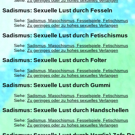
Siehe:
Zu geringes oder zu hohes sexuelles Verlangen
Sadismus: Sexuelle Lust durch Fesseln
Siehe:
Sadismus, Masochismus, Fesselspiele, Fetischismus
Siehe:
Zu geringes oder zu hohes sexuelles Verlangen
Sadismus: Sexuelle Lust durch Fetischismus
Siehe:
Sadismus, Masochismus, Fesselspiele, Fetischismus
Siehe:
Zu geringes oder zu hohes sexuelles Verlangen
Sadismus: Sexuelle Lust durch Folter
Siehe:
Sadismus, Masochismus, Fesselspiele, Fetischismus
Siehe:
Zu geringes oder zu hohes sexuelles Verlangen
Sadismus: Sexuelle Lust durch Gummi
Siehe:
Sadismus, Masochismus, Fesselspiele, Fetischismus
Siehe:
Zu geringes oder zu hohes sexuelles Verlangen
Sadismus: Sexuelle Lust durch Handschellen
Siehe:
Sadismus, Masochismus, Fesselspiele, Fetischismus
Siehe:
Zu geringes oder zu hohes sexuelles Verlangen