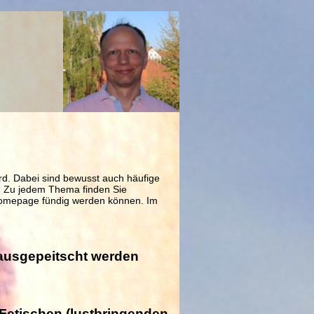
ird. Dabei sind bewusst auch häufige
st. Zu jedem Thema finden Sie
 Homepage fündig werden können. Im
 ausgepeitscht werden
Fetischen (lustbringenden