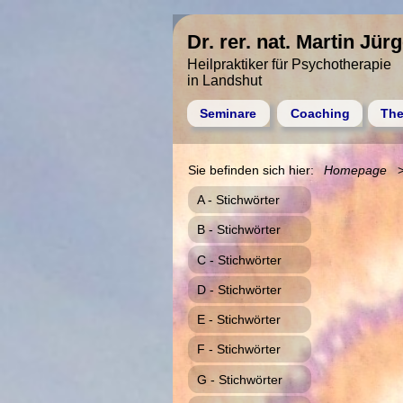
Dr. rer. nat. Martin Jür
Heilpraktiker für Psychotherapie
in Landshut
Seminare
Coaching
The
Homepage
A - Stichwörter
B - Stichwörter
C - Stichwörter
D - Stichwörter
E - Stichwörter
F - Stichwörter
G - Stichwörter