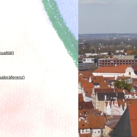
alität)
ualpräferenz)