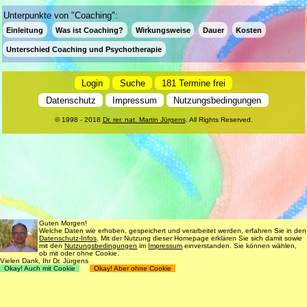
Unterpunkte von "Coaching":
Einleitung
Was ist Coaching?
Wirkungsweise
Dauer
Kosten
Unterschied Coaching und Psychotherapie
Login
Suche
181 Termine frei
Datenschutz
Impressum
Nutzungsbedingungen
© 1998 - 2018
Dr. rer. nat. Martin Jürgens
. All Rights Reserved.
Guten Morgen!
Welche Daten wie erhoben, gespeichert und verarbeitet werden, erfahren Sie in den
Datenschutz-Infos
. Mit der Nutzung dieser Homepage erklären Sie sich damit sowie
mit den
Nutzungsbedingungen
im
Impressum
einverstanden. Sie können wählen,
ob mit oder ohne Cookie.
Vielen Dank, Ihr Dr. Jürgens
Okay! Auch mit Cookie
Okay! Aber ohne Cookie