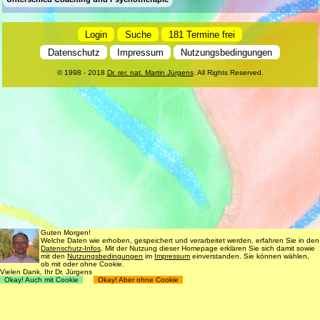
Login
Suche
181 Termine frei
Datenschutz
Impressum
Nutzungsbedingungen
© 1998 - 2018
Dr. rer. nat. Martin Jürgens
. All Rights Reserved.
Guten Morgen!
Welche Daten wie erhoben, gespeichert und verarbeitet werden, erfahren Sie in den
Datenschutz-Infos
. Mit der Nutzung dieser Homepage erklären Sie sich damit sowie
mit den
Nutzungsbedingungen
im
Impressum
einverstanden. Sie können wählen,
ob mit oder ohne Cookie.
Vielen Dank, Ihr Dr. Jürgens
Okay! Auch mit Cookie
Okay! Aber ohne Cookie