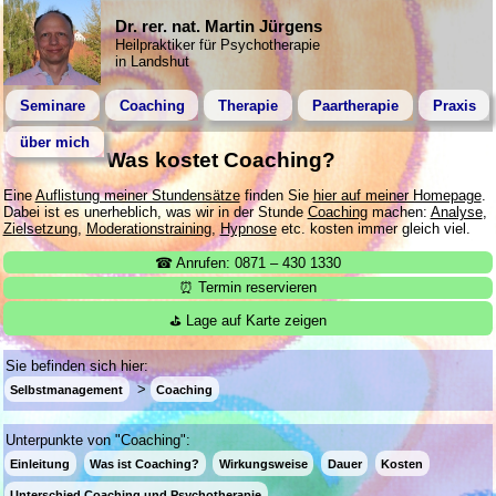
Dr. rer. nat. Martin Jürgens
Heilpraktiker für Psychotherapie
in Landshut
Seminare
Coaching
Therapie
Paartherapie
Praxis
über mich
Was kostet Coaching?
Eine
Auflistung meiner Stundensätze
finden Sie
hier auf meiner Homepage
.
Dabei ist es unerheblich, was wir in der Stunde
Coaching
machen:
Analyse
,
Zielsetzung
,
Moderationstraining
,
Hypnose
etc. kosten immer gleich viel.
☎ Anrufen: 0871 – 430 1330
⏰ Termin reservieren
⛳ Lage auf Karte zeigen
Sie befinden sich hier:
Selbstmanagement
Coaching
Unterpunkte von "Coaching":
Einleitung
Was ist Coaching?
Wirkungsweise
Dauer
Kosten
Unterschied Coaching und Psychotherapie