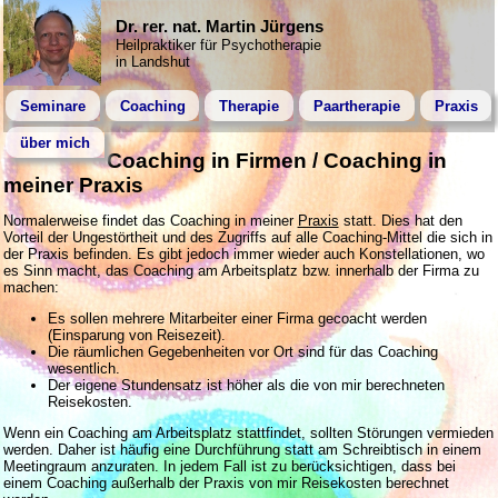
Dr. rer. nat. Martin Jürgens
Heilpraktiker für Psychotherapie
in Landshut
Seminare
Coaching
Therapie
Paartherapie
Praxis
über mich
Coaching in Firmen / Coaching in
meiner Praxis
Normalerweise findet das Coaching in meiner
Praxis
statt. Dies hat den
Vorteil der Ungestörtheit und des Zugriffs auf alle Coaching-Mittel die sich in
der Praxis befinden. Es gibt jedoch immer wieder auch Konstellationen, wo
es Sinn macht, das Coaching am Arbeitsplatz bzw. innerhalb der Firma zu
machen:
Es sollen mehrere Mitarbeiter einer Firma gecoacht werden
(Einsparung von Reisezeit).
Die räumlichen Gegebenheiten vor Ort sind für das Coaching
wesentlich.
Der eigene Stundensatz ist höher als die von mir berechneten
Reisekosten.
Wenn ein Coaching am Arbeitsplatz stattfindet, sollten Störungen vermieden
werden. Daher ist häufig eine Durchführung statt am Schreibtisch in einem
Meetingraum anzuraten. In jedem Fall ist zu berücksichtigen, dass bei
einem Coaching außerhalb der Praxis von mir Reisekosten berechnet