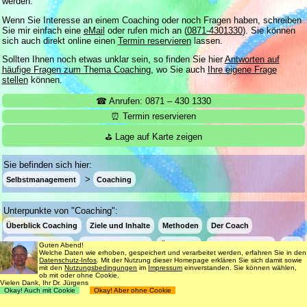
werden.
Wenn Sie Interesse an einem Coaching oder noch Fragen haben, schreiben
Sie mir einfach eine
eMail
oder rufen mich an (
0871-4301330
). Sie können
sich auch direkt online einen
Termin reservieren
lassen.
Sollten Ihnen noch etwas unklar sein, so finden Sie hier
Antworten auf
häufige Fragen zum Thema Coaching
, wo Sie auch
Ihre eigene Frage
stellen
können.
☎ Anrufen: 0871 – 430 1330
⏰ Termin reservieren
⛳ Lage auf Karte zeigen
Sie befinden sich hier:
Selbstmanagement
Coaching
Unterpunkte von "Coaching":
Überblick Coaching
Ziele und Inhalte
Methoden
Der Coach
Spezielle Themen
Kosten und Dauer
Örtlichkeit
Nebenwirkungen
FAQ
Guten Abend!
Welche Daten wie erhoben, gespeichert und verarbeitet werden, erfahren Sie in den
Datenschutz-Infos
. Mit der Nutzung dieser Homepage erklären Sie sich damit sowie
mit den
Nutzungsbedingungen
im
Impressum
einverstanden. Sie können wählen,
ob mit oder ohne Cookie.
Login
Suche
181 Termine frei
Vielen Dank, Ihr Dr. Jürgens
Okay! Auch mit Cookie
Okay! Aber ohne Cookie
Datenschutz
Impressum
Nutzungsbedingungen