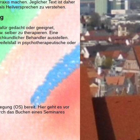
axis machen. Jeglicher Text ist daher
ls Heilversprechen zu verstehen.
ng
dafür gedacht oder geeignet,
. selber zu therapieren. Eine
hkundlicher Behandler ausstellen.
eifelsfall in psychotherapeutische oder
legung (OS) bereit. Hier geht es vor
urch das Buchen eines Seminares