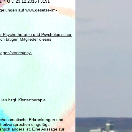
s. 4 G v. 23.12.2016 I 3191
Regelungen auf
www.gesetze-im-
für Psychotherapie und Psychologischer
sch tätigen Mitglieder dieses
mages/stories/psy-
en bzgl. Klettertherapie.
psychosomatische Erkrankungen und
Heilversprechen eingefügt.
ensch anders ist. Eine Aussage zur