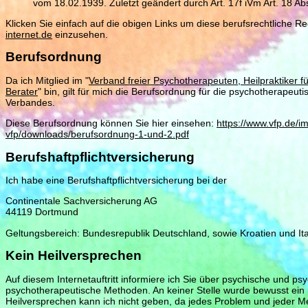
vom 18.02.1939. Zuletzt geändert durch Art. 17f iVm Art. 18 Ab
Klicken Sie einfach auf die obigen Links um diese berufsrechtliche 
internet.de
einzusehen.
Berufsordnung
Da ich Mitglied im "
Verband freier Psychotherapeuten, Heilpraktiker 
Berater
" bin, gilt für mich die Berufsordnung für die psychotherapeuti
Verbandes.
Diese Berufsordnung können Sie hier einsehen:
https://www.vfp.de/i
vfp/downloads/berufsordnung-1-und-2.pdf
Berufshaftpflichtversicherung
Ich habe eine Berufshaftpflichtversicherung bei der
Continentale Sachversicherung AG
44119 Dortmund
Geltungsbereich: Bundesrepublik Deutschland, sowie Kroatien und Itali
Kein Heilversprechen
Auf diesem Internetauftritt informiere ich Sie über psychische und 
psychotherapeutische Methoden. An keiner Stelle wurde bewusst ein 
Heilversprechen kann ich nicht geben, da jedes Problem und jeder M