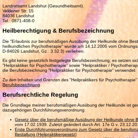
Landratsamt Landshut (Gesundheitsamt).
Veldener Str. 15
84036 Landshut
Tel.: 0871-408-0
Heilberechtigung & Berufsbezeichnung
Die "Erlaubnis zur berufsmäßigen Ausübung der Heilkunde ohne Best
heilkundlichen Psychotherapie" wurde am 14.12.2005 vom Ordnungsam
D-84026 Landshut, Gz.: 3.32.3) verliehen.
Es gibt keine gesetzlich festgelegte Berufsbezeichnung, es setzen s
"Heilpraktiker für Psychotherapie" sowie "Heilpraktiker / Psychother
die Berufsbezeichnung "Heilpraktiker für Psychotherapie" verwendet.
Zu den Inhalten und Grenzen des "Heilpraktikers für Psychotherapie"
Berufsbezeichnung
.
Berufsrechtliche Regelung
Die Grundlage meiner berufsmäßigen Ausübung der Heilkunde ist gere
dazugehörigen Durchführungsverordnung:
Gesetz über die berufsmäßige Ausübung der Heilkunde ohne Bes
vom 17.02.1939. Zuletzt geändert durch Art. 17e G v. 23.12.20
Erste Durchführungsverordnung zum Gesetz über die berufsm
Bestallung (Heilpraktikergesetz)