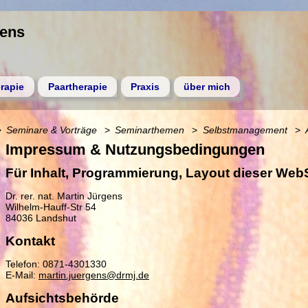
gens
rapie
Paartherapie
Praxis
über mich
Seminare & Vorträge
Seminarthemen
Selbstmanagement
Impressum & Nutzungsbedingungen
Für Inhalt, Programmierung, Layout dieser WebS
Dr. rer. nat. Martin Jürgens
Wilhelm-Hauff-Str 54
84036 Landshut
Kontakt
Telefon: 0871-4301330
E-Mail:
martin.juergens@drmj.de
Aufsichtsbehörde