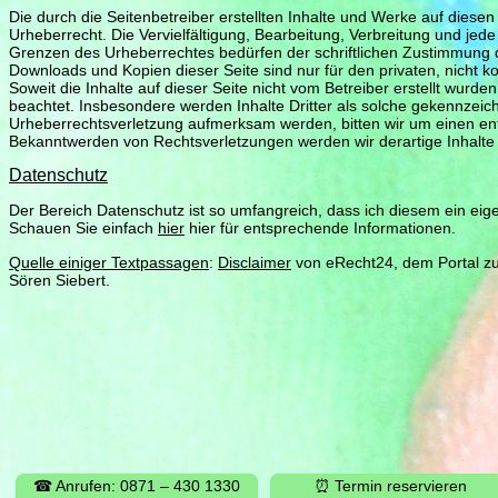
Die durch die Seitenbetreiber erstellten Inhalte und Werke auf diese
Urheberrecht. Die Vervielfältigung, Bearbeitung, Verbreitung und jed
Grenzen des Urheberrechtes bedürfen der schriftlichen Zustimmung de
Downloads und Kopien dieser Seite sind nur für den privaten, nicht 
Soweit die Inhalte auf dieser Seite nicht vom Betreiber erstellt wurde
beachtet. Insbesondere werden Inhalte Dritter als solche gekennzeich
Urheberrechtsverletzung aufmerksam werden, bitten wir um einen en
Bekanntwerden von Rechtsverletzungen werden wir derartige Inhalt
Datenschutz
Der Bereich Datenschutz ist so umfangreich, dass ich diesem ein e
Schauen Sie einfach
hier
hier für entsprechende Informationen.
Quelle einiger Textpassagen
:
Disclaimer
von eRecht24, dem Portal zu
Sören Siebert.
☎ Anrufen: 0871 – 430 1330
⏰ Termin reservieren