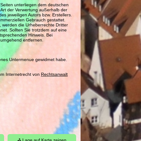
n Seiten unterliegen dem deutschen
e Art der Verwertung außerhalb der
s jeweiligen Autors bzw. Erstellers.
kommerziellen Gebrauch gestattet.
n, werden die Urheberrechte Dritter
net. Sollten Sie trotzdem auf eine
tsprechenden Hinweis. Bei
e umgehend entfernen.
igenes Untermenue gewidmet habe.
m Internetrecht von
Rechtsanwalt
⛳ Lage auf Karte zeigen