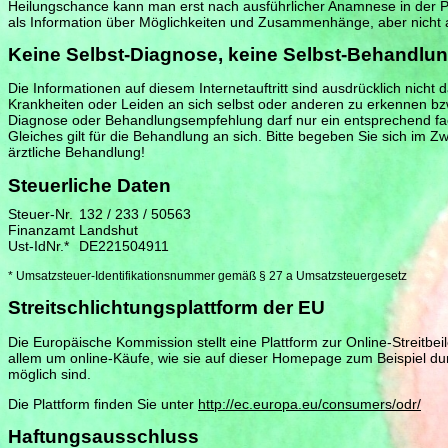
Heilungschance kann man erst nach ausführlicher Anamnese in der Pr
als Information über Möglichkeiten und Zusammenhänge, aber nicht a
Keine Selbst-Diagnose, keine Selbst-Behandlu
Die Informationen auf diesem Internetauftritt sind ausdrücklich nicht 
Krankheiten oder Leiden an sich selbst oder anderen zu erkennen bzw
Diagnose oder Behandlungsempfehlung darf nur ein entsprechend fac
Gleiches gilt für die Behandlung an sich. Bitte begeben Sie sich im Zw
ärztliche Behandlung!
Steuerliche Daten
Steuer-Nr.
132 / 233 / 50563
Finanzamt
Landshut
Ust-IdNr.*
DE221504911
* Umsatzsteuer-Identifikationsnummer gemäß § 27 a Umsatzsteuergesetz
Streitschlichtungsplattform der EU
Die Europäische Kommission stellt eine Plattform zur Online-Streitbei
allem um online-Käufe, wie sie auf dieser Homepage zum Beispiel d
möglich sind.
Die Plattform finden Sie unter
http://ec.europa.eu/consumers/odr/
Haftungsausschluss