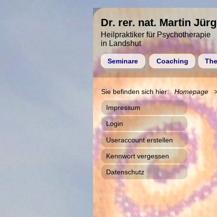
Dr. rer. nat. Martin Jür
Heilpraktiker für Psychotherapie
in Landshut
Seminare
Coaching
The
Homepage
Impressum
Login
Useraccount erstellen
Kennwort vergessen
Datenschutz