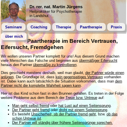
Dr. rer. nat. Martin Jürgens
Heilpraktiker für Psychotherapie
in Landshut
Seminare
Coaching
Therapie
Paartherapie
Praxis
über mich
Paartherapie im Bereich Vertrauen,
Eifersucht, Fremdgehen
Wir wollen unseren Partner komplett für uns! Aus diesem Grund machen
viele Menschen das Falsche und beginnen aus
übermäßiger Eifersucht
heraus den Partner
übermäßig zu kontrollieren
.
Dies geschieht meistens deshalb, weil man glaubt,
der Partner würde einen
anlügen
. Die Grundlage ist, dass
kein gegenseitiges Vertrauen
vorhanden
ist. Dabei kann auch tatsächlich die Situation vorkommen, dass man
dem
Partner nicht die komplette Wahrheit sagen kann
.
Hier ist das Kind schon fast in den Brunnen gefallen. Es treten in der Folge
weitere Probleme aus dem Bereich der
Treue bzw. Untreue
auf:
Man geht selbst fremd
oder
hat Lust auf einen Seitensprung
.
Der Partner geht fremd
oder
droht mit einem Seitensprung
.
Es besteht
Unsicherheit, ob der Partner fremd geht
, bzw.
ob das
schon Untreue ist
.
Der Partner will ständig über frühere Seitensprünge sprechen.