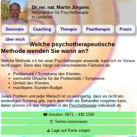
Dr. rer. nat. Martin Jürgens
Heilpraktiker für Psychotherapie
in Landshut
Seminare
Coaching
Therapie
Paartherapie
Praxis
über mich
Welche psychotherapeutische
Methode wenden Sie wann an?
Welche Methode ich bei einer Psychotherapie anwende, kann ich im Voraus
nicht sagen. Denn dies hängt von verschiedenen Faktoren ab:
Problematik / Symptome des Klienten,
vermutete Ursache für die Problematik / Symptome,
Umfeld des Klienten,
machbares Stunden-Budget.
Jedes Problem und jeder Mensch ist so einzigartig, dass es nicht ein
eindeutiges Schema gibt, nach dem man als Behandler vorgehen kann,
daher stimme ich das Vorgehen in der
Psychotherapie
individuell ab.
☎ Anrufen: 0871 – 430 1330
⏰ Termin reservieren
⛳ Lage auf Karte zeigen