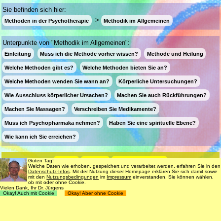
Sie befinden sich hier:
Methoden in der Psychotherapie
Methodik im Allgemeinen
Unterpunkte von "Methodik im Allgemeinen":
Einleitung
Muss ich die Methode vorher wissen?
Methode und Heilung
Welche Methoden gibt es?
Welche Methoden bieten Sie an?
Welche Methoden wenden Sie wann an?
Körperliche Untersuchungen?
Wie Ausschluss körperlicher Ursachen?
Machen Sie auch Rückführungen?
Machen Sie Massagen?
Verschreiben Sie Medikamente?
Muss ich Psychopharmaka nehmen?
Haben Sie eine spirituelle Ebene?
Wie kann ich Sie erreichen?
Login
Suche
181 Termine frei
Guten Tag!
Welche Daten wie erhoben, gespeichert und verarbeitet werden, erfahren Sie in den
Datenschutz-Infos
. Mit der Nutzung dieser Homepage erklären Sie sich damit sowie
Datenschutz
Impressum
Nutzungsbedingungen
mit den
Nutzungsbedingungen
im
Impressum
einverstanden. Sie können wählen,
ob mit oder ohne Cookie.
© 1998 - 2018
Dr. rer. nat. Martin Jürgens
. All Rights Reserved.
Vielen Dank, Ihr Dr. Jürgens
Okay! Auch mit Cookie
Okay! Aber ohne Cookie