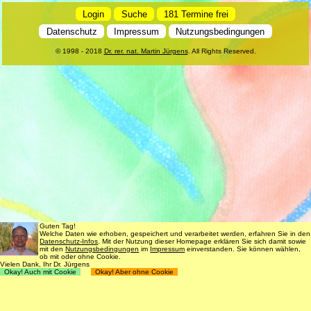
Login
Suche
181 Termine frei
Datenschutz
Impressum
Nutzungsbedingungen
© 1998 - 2018
Dr. rer. nat. Martin Jürgens
. All Rights Reserved.
Guten Tag!
Welche Daten wie erhoben, gespeichert und verarbeitet werden, erfahren Sie in den
Datenschutz-Infos
. Mit der Nutzung dieser Homepage erklären Sie sich damit sowie
mit den
Nutzungsbedingungen
im
Impressum
einverstanden. Sie können wählen,
ob mit oder ohne Cookie.
Vielen Dank, Ihr Dr. Jürgens
Okay! Auch mit Cookie
Okay! Aber ohne Cookie