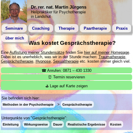
Dr. rer. nat. Martin Jürgens
Heilpraktiker für Psychotherapie
in Landshut
Seminare
Coaching
Therapie
Paartherapie
Praxis
über mich
Was kostet Gesprächstherapie?
Eine
Auflistung meiner Stundensätze
finden Sie
hier auf meiner Homepage
.
Dabei ist es unerheblich, was wir in der Stunde machen:
Traumatherapie
,
Gesprächstherapie
,
Hypnose
,
Sexualtherapie
etc. kosten immer gleich viel.
☎ Anrufen: 0871 – 430 1330
⏰ Termin reservieren
⛳ Lage auf Karte zeigen
Sie befinden sich hier:
Methoden in der Psychotherapie
Gesprächstherapie
Unterpunkte von "Gesprächstherapie":
Einleitung
Wirkungsweise
Dauer
Realistische Ergebnisse
Kosten