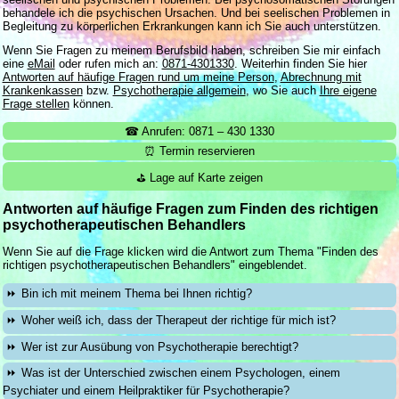
behandele ich die psychischen Ursachen. Und bei seelischen Problemen in
Begleitung zu körperlichen Erkrankungen kann ich Sie auch unterstützen.
Wenn Sie Fragen zu meinem Berufsbild haben, schreiben Sie mir einfach
eine
eMail
oder rufen mich an:
0871-4301330
. Weiterhin finden Sie hier
Antworten auf häufige Fragen rund um meine Person
,
Abrechnung mit
Krankenkassen
bzw.
Psychotherapie allgemein
, wo Sie auch
Ihre eigene
Frage stellen
können.
☎ Anrufen: 0871 – 430 1330
⏰ Termin reservieren
⛳ Lage auf Karte zeigen
Antworten auf häufige Fragen zum Finden des richtigen
psychotherapeutischen Behandlers
Wenn Sie auf die Frage klicken wird die Antwort zum Thema "Finden des
richtigen psychotherapeutischen Behandlers" eingeblendet.
Bin ich mit meinem Thema bei Ihnen richtig?
Woher weiß ich, dass der Therapeut der richtige für mich ist?
Wer ist zur Ausübung von Psychotherapie berechtigt?
Was ist der Unterschied zwischen einem Psychologen, einem
Psychiater und einem Heilpraktiker für Psychotherapie?