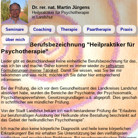
Dr. rer. nat. Martin Jürgens
Heilpraktiker für Psychotherapie
in Landshut
Seminare
Coaching
Therapie
Paartherapie
Praxis
über mich
Berufsbezeichnung "Heilpraktiker für
Psychotherapie"
Leider gibt es deutschlandweit keine einheitliche Berufsbezeichnung für das,
was ich bin und mache. Daher kommt es immer wieder zu
seltsamen
Formulierungen meiner Tätigkeit
. Damit Sie wissen, was Sie bei mir
bekommen und was nicht, möchte ich Sie daher hier entsprechend
informieren:
Bei der Prüfung, die ich vor dem Gesundheitsamt des Landkreises Landshut
absolviert habe, wurden die Bereiche der Psychiatrie, der Psychosomatik,
Psychotherapieverfahren, Gesetzesgrundlagen u.ä. abgeprüft. Dies geschah
in schriftlicher wie mündlicher Prüfung.
Von der Stadt Landshut bekam ich nach bestandener Prüfung die "Erlaubnis
zur berufsmäßigen Ausübung der Heilkunde ohne Bestallung beschränkt auf
das Gebiet der heilkundlichen Psychotherapie".
Ich mache also keine körperliche Diagnostik und heile keine körperlichen
Erkrankungen! Bei mir erhalten Sie Unterstützung bei den vielfältigsten
seelischen und psychischen Problemen. Bei psychosomatischen Störungen