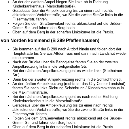
An der der zweiten Ampel biegen Sie links ab in Richtung
Kinderkrankenhaus (Marschallstraße).
Geradeaus über die Ampelkreuzung bis zu einer nach rechts
abknickenden Vorfahrtstraße, wo Sie die zweite Straße links in die
Filsermayrstr. fahren.
Folgen Sie dem Straßenverlauf rechts abknickend auf die Brüder-
Grimm-Str. und fahren den Berg hoch.
Oben auf dem Berg in der scharfen Linkskurve ist die Praxis.
von Norden kommend (B 299 Pfeffenhausen)
Sie kommen auf der B 299 nach Altdorf hinein und folgen dort der
Hauptstraße bis Sie aus Altdorf raus und dann nach Landshut wieder
rein kommen.
Nach der Brücke über die Bahngleise fahren Sie an der zweiten
Ampelkreuzung links in die Seligenthaler Str.
Bei der nächsten Ampelkreuzung geht es wieder links (Stethaimer
Str.).
Dann bei der zweiten Ampelkreuzung rechts in die Schlachthofstr.
An der fünften Ampelkreuzung (rechts ist das City Center Landshut)
fahren Sie nach links Richtung Schönbrunn / Kinderkrankenhaus in
die Maximilianstraße.
Bei der nächsten Ampelkreuzung geht es nach rechts Richtung
Kinderkrankenhaus in die Marschallstraße.
Geradeaus über die Ampelkreuzung bis zu einer nach rechts
abknickenden Vorfahrtstraße, wo Sie die zweite Straße links in die
Filsermayrstr. fahren.
Folgen Sie dem Straßenverlauf rechts abknickend auf die Brüder-
Grimm-Str. und fahren den Berg hoch.
Oben auf dem Berg in der scharfen Linkskurve ist die Praxis.