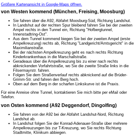
Größere Kartenansicht in Google-Maps öffnen.
von Westen kommend (München, Freising, Moosburg)
Sie fahren über die A92, Abfahrt Moosburg-Süd, Richtung Landshut.
In Landshut auf der rechten Spur bleibend fahren Sie bei der zweiten
Ampel rechts in den Tunnel ein, Richtung "Hofbergtunnel,
Innenstadtring-Ost".
Aus dem Tunnel kommend biegen Sie bei der zweiten Ampel (erste
Ampelkreuzung) rechts ab, Richtung "Landgericht/Amtsgericht" in die
Maximilianstraße.
Bei der nächsten Ampelkreuzung geht es nach rechts Richtung
Kinderkrankenhaus in die Marschallstraße.
Geradeaus über die Ampelkreuzung bis zu einer nach rechts
abknickenden Vorfahrtstraße, wo Sie die zweite Straße links in die
Filsermayrstr. fahren.
Folgen Sie dem Straßenverlauf rechts abknickend auf die Brüder-
Grimm-Str. und fahren den Berg hoch.
Oben auf dem Berg in der scharfen Linkskurve ist die Praxis.
Für eine Anreise ohne Tunnel, kontaktieren Sie mich bitte per eMail oder
Telefon.
von Osten kommend (A92 Deggendorf, Dingolfing)
Sie fahren von der A92 bei der Abfahrt Landshut-Nord, Richtung
Landshut ab.
In Landshut folgen Sie der Konrad-Adenauer-Straße über mehrere
Ampelkreuzungen bis zur T-Kreuzung, wo Sie rechts Richtung
Stadtmitte, Klinikum abbiegen.