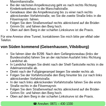
Maximilianstraße.
Bei der nächsten Ampelkreuzung geht es nach rechts Richtung
Kinderkrankenhaus in die Marschallstraße.
Geradeaus über die Ampelkreuzung bis zu einer nach rechts
abknickenden Vorfahrtstraße, wo Sie die zweite Straße links in die
Filsermayrstr. fahren.
Folgen Sie dem Straßenverlauf rechts abknickend auf die Brüder-
Grimm-Str. und fahren den Berg hoch.
Oben auf dem Berg in der scharfen Linkskurve ist die Praxis.
Für eine Anreise ohne Tunnel, kontaktieren Sie mich bitte per eMail oder
Telefon.
von Süden kommend (Geisenhausen, Vilsbiburg)
Sie fahren über die B299. Nach dem Gefängnisneubau (links der
Bundesstraße) fahren Sie an der nächsten Ausfahrt links Richtung
Landshut ab.
In Landshut biegen Sie direkt nach der Shell-Tankstelle rechts in die
Adelmannstraße ab.
Direkt nach der Fußgängerampel biegen Sie wieder rechts ab.
Folgen Sie der Vorfahrtsstraße den Berg hinunter bis zur nach links
abknickenden Vorfahrtstraße.
In der nach links abknickenden Vorfahrtstraße fahren Sie die erste
Straße rechts in die Filsermayrstr.
Folgen Sie dem Straßenverlauf rechts abknickend auf die Brüder-
Grimm-Str. und fahren den Berg hoch.
Oben auf dem Berg in der scharfen Linkskurve ist die Praxis.
☎ Anrufen: 0871 – 430 1330