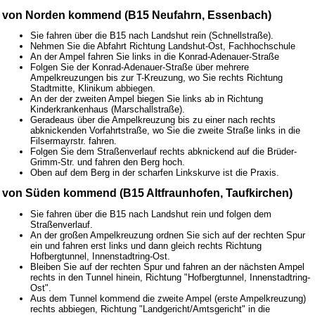
von Norden kommend (B15 Neufahrn, Essenbach)
Sie fahren über die B15 nach Landshut rein (Schnellstraße).
Nehmen Sie die Abfahrt Richtung Landshut-Ost, Fachhochschule
An der Ampel fahren Sie links in die Konrad-Adenauer-Straße
Folgen Sie der Konrad-Adenauer-Straße über mehrere
Ampelkreuzungen bis zur T-Kreuzung, wo Sie rechts Richtung
Stadtmitte, Klinikum abbiegen.
An der der zweiten Ampel biegen Sie links ab in Richtung
Kinderkrankenhaus (Marschallstraße).
Geradeaus über die Ampelkreuzung bis zu einer nach rechts
abknickenden Vorfahrtstraße, wo Sie die zweite Straße links in die
Filsermayrstr. fahren.
Folgen Sie dem Straßenverlauf rechts abknickend auf die Brüder-
Grimm-Str. und fahren den Berg hoch.
Oben auf dem Berg in der scharfen Linkskurve ist die Praxis.
von Süden kommend (B15 Altfraunhofen, Taufkirchen)
Sie fahren über die B15 nach Landshut rein und folgen dem
Straßenverlauf.
An der großen Ampelkreuzung ordnen Sie sich auf der rechten Spur
ein und fahren erst links und dann gleich rechts Richtung
Hofbergtunnel, Innenstadtring-Ost.
Bleiben Sie auf der rechten Spur und fahren an der nächsten Ampel
rechts in den Tunnel hinein, Richtung "Hofbergtunnel, Innenstadtring-
Ost".
Aus dem Tunnel kommend die zweite Ampel (erste Ampelkreuzung)
rechts abbiegen, Richtung "Landgericht/Amtsgericht" in die