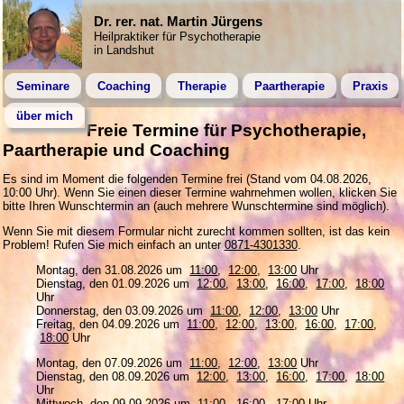
Dr. rer. nat. Martin Jürgens
Heilpraktiker für Psychotherapie
in Landshut
Seminare
Coaching
Therapie
Paartherapie
Praxis
über mich
Freie Termine für Psychotherapie,
Paartherapie und Coaching
Es sind im Moment die folgenden Termine frei (Stand vom 04.08.2026,
10:00 Uhr). Wenn Sie einen dieser Termine wahrnehmen wollen, klicken Sie
bitte Ihren Wunschtermin an (auch mehrere Wunschtermine sind möglich).
Wenn Sie mit diesem Formular nicht zurecht kommen sollten, ist das kein
Problem! Rufen Sie mich einfach an unter
0871-4301330
.
Montag, den 31.08.2026 um
11:00
,
12:00
,
13:00
Uhr
Dienstag, den 01.09.2026 um
12:00
,
13:00
,
16:00
,
17:00
,
18:00
Uhr
Donnerstag, den 03.09.2026 um
11:00
,
12:00
,
13:00
Uhr
Freitag, den 04.09.2026 um
11:00
,
12:00
,
13:00
,
16:00
,
17:00
,
18:00
Uhr
Montag, den 07.09.2026 um
11:00
,
12:00
,
13:00
Uhr
Dienstag, den 08.09.2026 um
12:00
,
13:00
,
16:00
,
17:00
,
18:00
Uhr
Mittwoch, den 09.09.2026 um
11:00
,
16:00
,
17:00
Uhr