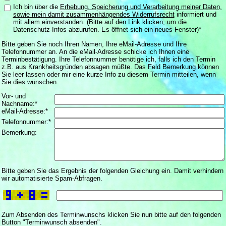
Ich bin über die
Erhebung, Speicherung und Verarbeitung meiner Daten,
sowie mein damit zusammenhängendes Widerrufsrecht
informiert und
mit allem einverstanden. (Bitte auf den Link klicken, um die
Datenschutz-Infos abzurufen. Es öffnet sich ein neues Fenster)*
Bitte geben Sie noch Ihren Namen, Ihre eMail-Adresse und Ihre
Telefonnummer an. An die eMail-Adresse schicke ich Ihnen eine
Terminbestätigung. Ihre Telefonnummer benötige ich, falls ich den Termin
z.B. aus Krankheitsgründen absagen müßte. Das Feld Bemerkung können
Sie leer lassen oder mir eine kurze Info zu diesem Termin mitteilen, wenn
Sie dies wünschen.
Vor- und
Nachname:*
eMail-Adresse:*
Telefonnummer:*
Bemerkung:
Bitte geben Sie das Ergebnis der folgenden Gleichung ein. Damit verhindern
wir automatisierte Spam-Abfragen.
Zum Absenden des Terminwunschs klicken Sie nun bitte auf den folgenden
Button "Terminwunsch absenden".