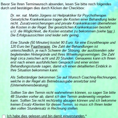
Bevor Sie Ihren Terminwunsch absenden, lesen Sie bitte noch folgendes
durch und bestätigen dies durch Klicken der Checkbox:
Dr. rer. nat. Martin Jürgens ist Heilpraktiker für Psychotherapie.
Gesetzliche Krankenkasse tragen die Kosten einer Behandlung leider
nicht. Zusatzversicherungen und private Krankenkassen übernehmen
die Kosten in der Regel. Bei gesetzlichen Krankenkassen besteht
u.U. die Möglichkeit, die Kosten erstattet zu bekommen (siehe
hier
).
Die Erfolgsaussichten sind leider sehr gering.
Eine Stunde (50 Minuten) kostet 90 Euro. für eine Einzeltherapie und
120 Euro bei
Paartherapie
. Die Zahl der Behandlungen ist
unterschiedlich, je nach Schwere der Störung, der auslösenden oder
begleitenden Hintergründe und Ihres Mitwirkungsvermögen. Die Zahl
liegt circa zwischen acht und 20 Stunden. Genaueres kann ich Ihnen
erst nach einem ausführlichem Gespräch und einer ersten
Behandlungsstunde sagen, damit ich einen detaillierten Einblick in
Ihre Situation bekommen kann.
Als Selbständiger bekommen Sie auf Wunsch Coaching-Rechnungen,
welche in der Regel als Betriebsausgabe ansetzbar sind
(Unternehmensberatung).
Sollten Sie den Termin nicht wahrnehmen können, so sagen Sie bitte
48 Stunden vorher ab, damit ich den Termin anderweitig vergeben
kann. Sollten Sie nicht rechtzeitig absagen können und ich bekomme
keinen Ersatz-Klienten für diesen Termin, so muss ich Ihnen leider
den vollen Stundensatz in Rechnung stellen.
Ich habe dies gelesen und bin damit einverstanden.
*