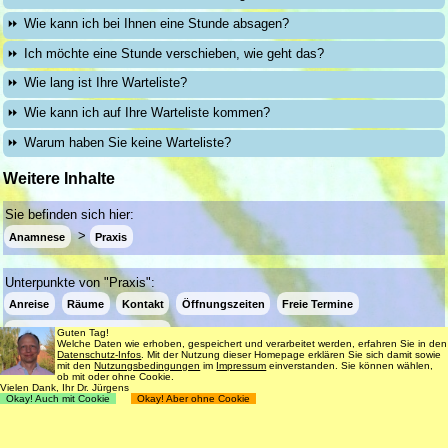
Wie kann ich bei Ihnen eine Stunde absagen?
Ich möchte eine Stunde verschieben, wie geht das?
Wie lang ist Ihre Warteliste?
Wie kann ich auf Ihre Warteliste kommen?
Warum haben Sie keine Warteliste?
Weitere Inhalte
Sie befinden sich hier:
Anamnese
Praxis
Unterpunkte von "Praxis":
Anreise
Räume
Kontakt
Öffnungszeiten
Freie Termine
Info-eMail bei freien Terminen
Guten Tag!
Welche Daten wie erhoben, gespeichert und verarbeitet werden, erfahren Sie in den
Datenschutz-Infos
. Mit der Nutzung dieser Homepage erklären Sie sich damit sowie
mit den
Nutzungsbedingungen
im
Impressum
einverstanden. Sie können wählen,
ob mit oder ohne Cookie.
Login
Suche
181 Termine frei
Vielen Dank, Ihr Dr. Jürgens
Okay! Auch mit Cookie
Okay! Aber ohne Cookie
Datenschutz
Impressum
Nutzungsbedingungen
© 1998 - 2018
Dr. rer. nat. Martin Jürgens
. All Rights Reserved.