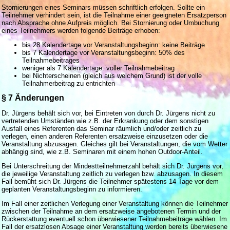
Stornierungen eines Seminars müssen schriftlich erfolgen. Sollte ein
Teilnehmer verhindert sein, ist die Teilnahme einer geeigneten Ersatzperson
nach Absprache ohne Aufpreis möglich. Bei Stornierung oder Umbuchung
eines Teilnehmers werden folgende Beiträge erhoben:
bis 28 Kalendertage vor Veranstaltungsbeginn: keine Beiträge
bis 7 Kalendertage vor Veranstaltungsbeginn: 50% des
Teilnahmebeitrages
weniger als 7 Kalendertage: voller Teilnahmebeitrag
bei Nichterscheinen (gleich aus welchem Grund) ist der volle
Teilnahmerbeitrag zu entrichten
§ 7 Änderungen
Dr. Jürgens behält sich vor, bei Eintreten von durch Dr. Jürgens nicht zu
vertretenden Umständen wie z.B. der Erkrankung oder dem sonstigen
Ausfall eines Referenten das Seminar räumlich und/oder zeitlich zu
verlegen, einen anderen Referenten ersatzweise einzusetzen oder die
Veranstaltung abzusagen. Gleiches gilt bei Veranstaltungen, die vom Wetter
abhängig sind, wie z.B. Seminaren mit einem hohen Outdoor-Anteil.
Bei Unterschreitung der Mindestteilnehmerzahl behält sich Dr. Jürgens vor,
die jeweilige Veranstaltung zeitlich zu verlegen bzw. abzusagen. In diesem
Fall bemüht sich Dr. Jürgens die Teilnehmer spätestens 14 Tage vor dem
geplanten Veranstaltungsbeginn zu informieren.
Im Fall einer zeitlichen Verlegung einer Veranstaltung können die Teilnehmer
zwischen der Teilnahme an dem ersatzweise angebotenen Termin und der
Rückerstattung eventuell schon überwiesener Teilnahmebeiträge wählen. Im
Fall der ersatzlosen Absage einer Veranstaltung werden bereits überwiesene