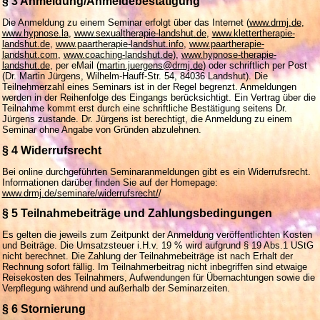
§ 3 Anmeldung/Anmeldebestätigung
Die Anmeldung zu einem Seminar erfolgt über das Internet (
www.drmj.de
,
www.hypnose.la
,
www.sexualtherapie-landshut.de
,
www.klettertherapie-
landshut.de
,
www.paartherapie-landshut.info
,
www.paartherapie-
landshut.com
,
www.coaching-landshut.de
),
www.hypnose-therapie-
landshut.de
, per eMail (
martin.juergens@drmj.de
) oder schriftlich per Post
(Dr. Martin Jürgens, Wilhelm-Hauff-Str. 54, 84036 Landshut). Die
Teilnehmerzahl eines Seminars ist in der Regel begrenzt. Anmeldungen
werden in der Reihenfolge des Eingangs berücksichtigt. Ein Vertrag über die
Teilnahme kommt erst durch eine schriftliche Bestätigung seitens Dr.
Jürgens zustande. Dr. Jürgens ist berechtigt, die Anmeldung zu einem
Seminar ohne Angabe von Gründen abzulehnen.
§ 4 Widerrufsrecht
Bei online durchgeführten Seminaranmeldungen gibt es ein Widerrufsrecht.
Informationen darüber finden Sie auf der Homepage:
www.drmj.de/seminare/widerrufsrecht/
/
§ 5 Teilnahmebeiträge und Zahlungsbedingungen
Es gelten die jeweils zum Zeitpunkt der Anmeldung veröffentlichten Kosten
und Beiträge.
Die Umsatzsteuer i.H.v. 19 % wird aufgrund § 19 Abs.1 UStG
nicht berechnet. Die Zahlung der Teilnahmebeiträge ist nach Erhalt der
Rechnung sofort fällig. Im Teilnahmerbeitrag nicht inbegriffen sind etwaige
Reisekosten des Teilnahmers, Aufwendungen für Übernachtungen sowie die
Verpflegung während und außerhalb der Seminarzeiten.
§ 6 Stornierung