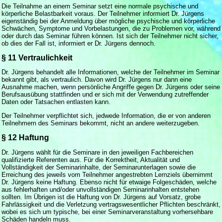
Die Teilnahme an einem Seminar setzt eine normale psychische und
körperliche Belastbarkeit voraus. Der Teilnehmer informiert Dr. Jürgens
eigenständig bei der Anmeldung über mögliche psychische und körperliche
Schwächen, Symptome und Vorbelastungen, die zu Problemen vor, während
oder durch das Seminar führen können. Ist sich der Teilnehmer nicht sicher,
ob dies der Fall ist, informiert er Dr. Jürgens dennoch.
§ 11 Vertraulichkeit
Dr. Jürgens behandelt alle Informationen, welche der Teilnehmer im Seminar
bekannt gibt, als vertraulich. Davon wird Dr. Jürgens nur dann eine
Ausnahme machen, wenn persönliche Angriffe gegen Dr. Jürgens oder seine
Berufsausübung stattfinden und er sich mit der Verwendung zutreffender
Daten oder Tatsachen entlasten kann.
Der Teilnehmer verpflichtet sich, jedwede Information, die er von anderen
Teilnehmern des Seminars bekommt, nicht an andere weiterzugeben.
§ 12 Haftung
Dr. Jürgens wählt für die Seminare in den jeweiligen Fachbereichen
qualifizierte Referenten aus. Für die Korrektheit, Aktualität und
Vollständigkeit der Seminarinhalte, der Seminarunterlagen sowie die
Erreichung des jeweils vom Teilnehmer angestrebten Lernziels übernimmt
Dr. Jürgens keine Haftung. Ebenso nicht für etwaige Folgeschäden, welche
aus fehlerhaften und/oder unvollständigen Seminarinhalten entstehen
sollten. Im Übrigen ist die Haftung von Dr. Jürgens auf Vorsatz, grobe
Fahrlässigkeit und die Verletzung vertragswesentlicher Pflichten beschränkt,
wobei es sich um typische, bei einer Seminarveranstaltung vorhersehbare
Schäden handeln muss.