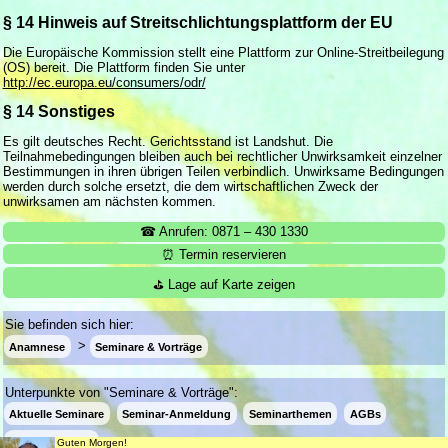
§ 14 Hinweis auf Streitschlichtungsplattform der EU
Die Europäische Kommission stellt eine Plattform zur Online-Streitbeilegung
(OS) bereit. Die Plattform finden Sie unter
http://ec.europa.eu/consumers/odr/
§ 14 Sonstiges
Es gilt deutsches Recht. Gerichtsstand ist Landshut. Die
Teilnahmebedingungen bleiben auch bei rechtlicher Unwirksamkeit einzelner
Bestimmungen in ihren übrigen Teilen verbindlich. Unwirksame Bedingungen
werden durch solche ersetzt, die dem wirtschaftlichen Zweck der
unwirksamen am nächsten kommen.
☎ Anrufen: 0871 – 430 1330
⏰ Termin reservieren
⛳ Lage auf Karte zeigen
Sie befinden sich hier:
Anamnese
Seminare & Vorträge
Unterpunkte von "Seminare & Vorträge":
Aktuelle Seminare
Seminar-Anmeldung
Seminarthemen
AGBs
Wiederrufsrecht
Guten Morgen!