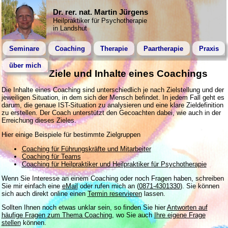
Dr. rer. nat. Martin Jürgens
Heilpraktiker für Psychotherapie
in Landshut
Seminare
Coaching
Therapie
Paartherapie
Praxis
über mich
Ziele und Inhalte eines Coachings
Die Inhalte eines Coaching sind unterschiedlich je nach Zielstellung und der
jeweiligen Situation, in dem sich der Mensch befindet. In jedem Fall geht es
darum, die genaue IST-Situation zu analysieren und eine klare Zieldefinition
zu erstellen. Der Coach unterstützt den Gecoachten dabei, wie auch in der
Erreichung dieses Zieles.
Hier einige Beispiele für bestimmte Zielgruppen
Coaching für Führungskräfte und Mitarbeiter
Coaching für Teams
Coaching für Heilpraktiker und Heilpraktiker für Psychotherapie
Wenn Sie Interesse an einem Coaching oder noch Fragen haben, schreiben
Sie mir einfach eine
eMail
oder rufen mich an (
0871-4301330
). Sie können
sich auch direkt online einen
Termin reservieren
lassen.
Sollten Ihnen noch etwas unklar sein, so finden Sie hier
Antworten auf
häufige Fragen zum Thema Coaching
, wo Sie auch
Ihre eigene Frage
stellen
können.