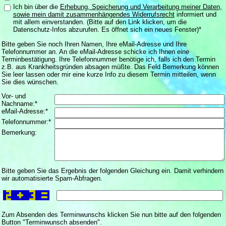
Ich bin über die
Erhebung, Speicherung und Verarbeitung meiner Daten,
sowie mein damit zusammenhängendes Widerrufsrecht
informiert und
mit allem einverstanden. (Bitte auf den Link klicken, um die
Datenschutz-Infos abzurufen. Es öffnet sich ein neues Fenster)*
Bitte geben Sie noch Ihren Namen, Ihre eMail-Adresse und Ihre
Telefonnummer an. An die eMail-Adresse schicke ich Ihnen eine
Terminbestätigung. Ihre Telefonnummer benötige ich, falls ich den Termin
z.B. aus Krankheitsgründen absagen müßte. Das Feld Bemerkung können
Sie leer lassen oder mir eine kurze Info zu diesem Termin mitteilen, wenn
Sie dies wünschen.
Vor- und
Nachname:*
eMail-Adresse:*
Telefonnummer:*
Bemerkung:
Bitte geben Sie das Ergebnis der folgenden Gleichung ein. Damit verhindern
wir automatisierte Spam-Abfragen.
Zum Absenden des Terminwunschs klicken Sie nun bitte auf den folgenden
Button "Terminwunsch absenden".