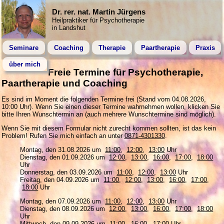
Dr. rer. nat. Martin Jürgens
Heilpraktiker für Psychotherapie
in Landshut
Seminare
Coaching
Therapie
Paartherapie
Praxis
über mich
Freie Termine für Psychotherapie,
Paartherapie und Coaching
Es sind im Moment die folgenden Termine frei (Stand vom 04.08.2026,
10:00 Uhr). Wenn Sie einen dieser Termine wahrnehmen wollen, klicken Sie
bitte Ihren Wunschtermin an (auch mehrere Wunschtermine sind möglich).
Wenn Sie mit diesem Formular nicht zurecht kommen sollten, ist das kein
Problem! Rufen Sie mich einfach an unter
0871-4301330
.
Montag, den 31.08.2026 um
11:00
,
12:00
,
13:00
Uhr
Dienstag, den 01.09.2026 um
12:00
,
13:00
,
16:00
,
17:00
,
18:00
Uhr
Donnerstag, den 03.09.2026 um
11:00
,
12:00
,
13:00
Uhr
Freitag, den 04.09.2026 um
11:00
,
12:00
,
13:00
,
16:00
,
17:00
,
18:00
Uhr
Montag, den 07.09.2026 um
11:00
,
12:00
,
13:00
Uhr
Dienstag, den 08.09.2026 um
12:00
,
13:00
,
16:00
,
17:00
,
18:00
Uhr
Mittwoch, den 09.09.2026 um
11:00
,
16:00
,
17:00
Uhr