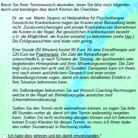
Bevor Sie Ihren Terminwunsch absenden, lesen Sie bitte noch folgendes
durch und bestätigen dies durch Klicken der Checkbox:
Dr. rer. nat. Martin Jürgens ist Heilpraktiker für Psychotherapie.
Gesetzliche Krankenkasse tragen die Kosten einer Behandlung leider
nicht. Zusatzversicherungen und private Krankenkassen übernehmen
die Kosten in der Regel. Bei gesetzlichen Krankenkassen besteht
u.U. die Möglichkeit, die Kosten erstattet zu bekommen (siehe
hier
).
Die Erfolgsaussichten sind leider sehr gering.
Eine Stunde (50 Minuten) kostet 90 Euro. für eine Einzeltherapie und
120 Euro bei
Paartherapie
. Die Zahl der Behandlungen ist
unterschiedlich, je nach Schwere der Störung, der auslösenden oder
begleitenden Hintergründe und Ihres Mitwirkungsvermögen. Die Zahl
liegt circa zwischen acht und 20 Stunden. Genaueres kann ich Ihnen
erst nach einem ausführlichem Gespräch und einer ersten
Behandlungsstunde sagen, damit ich einen detaillierten Einblick in
Ihre Situation bekommen kann.
Als Selbständiger bekommen Sie auf Wunsch Coaching-Rechnungen,
welche in der Regel als Betriebsausgabe ansetzbar sind
(Unternehmensberatung).
Sollten Sie den Termin nicht wahrnehmen können, so sagen Sie bitte
48 Stunden vorher ab, damit ich den Termin anderweitig vergeben
kann. Sollten Sie nicht rechtzeitig absagen können und ich bekomme
keinen Ersatz-Klienten für diesen Termin, so muss ich Ihnen leider
den vollen Stundensatz in Rechnung stellen.
Ich habe dies gelesen und bin damit einverstanden.
*