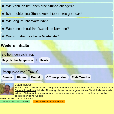
Wie kann ich bei Ihnen eine Stunde absagen?
Ich möchte eine Stunde verschieben, wie geht das?
Wie lang ist Ihre Warteliste?
Wie kann ich auf Ihre Warteliste kommen?
Warum haben Sie keine Warteliste?
Weitere Inhalte
Sie befinden sich hier:
Psychische Symptome
Praxis
Unterpunkte von "Praxis":
Anreise
Räume
Kontakt
Öffnungszeiten
Freie Termine
Info-eMail bei freien Terminen
Guten Morgen!
Welche Daten wie erhoben, gespeichert und verarbeitet werden, erfahren Sie in den
Datenschutz-Infos
. Mit der Nutzung dieser Homepage erklären Sie sich damit sowie
mit den
Nutzungsbedingungen
im
Impressum
einverstanden. Sie können wählen,
ob mit oder ohne Cookie.
Login
Suche
181 Termine frei
Vielen Dank, Ihr Dr. Jürgens
Okay! Auch mit Cookie
Okay! Aber ohne Cookie
Datenschutz
Impressum
Nutzungsbedingungen
© 1998 - 2018
Dr. rer. nat. Martin Jürgens
. All Rights Reserved.