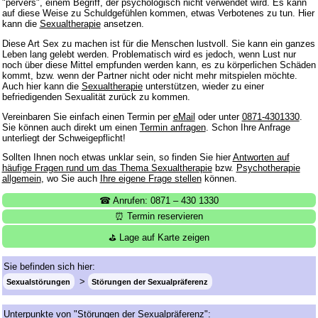
"pervers", einem Begriff, der psychologisch nicht verwendet wird. Es kann
auf diese Weise zu Schuldgefühlen kommen, etwas Verbotenes zu tun. Hier
kann die
Sexualtherapie
ansetzen.
Diese Art Sex zu machen ist für die Menschen lustvoll. Sie kann ein ganzes
Leben lang gelebt werden. Problematisch wird es jedoch, wenn Lust nur
noch über diese Mittel empfunden werden kann, es zu körperlichen Schäden
kommt, bzw. wenn der Partner nicht oder nicht mehr mitspielen möchte.
Auch hier kann die
Sexualtherapie
unterstützen, wieder zu einer
befriedigenden Sexualität zurück zu kommen.
Vereinbaren Sie einfach einen Termin per
eMail
oder unter
0871-4301330
.
Sie können auch direkt um einen
Termin anfragen
. Schon Ihre Anfrage
unterliegt der Schweigepflicht!
Sollten Ihnen noch etwas unklar sein, so finden Sie hier
Antworten auf
häufige Fragen rund um das Thema Sexualtherapie
bzw.
Psychotherapie
allgemein
, wo Sie auch
Ihre eigene Frage stellen
können.
☎ Anrufen: 0871 – 430 1330
⏰ Termin reservieren
⛳ Lage auf Karte zeigen
Sie befinden sich hier:
Sexualstörungen
Störungen der Sexualpräferenz
Unterpunkte von "Störungen der Sexualpräferenz":