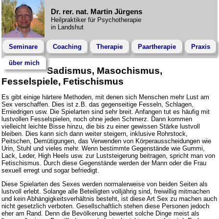
Dr. rer. nat. Martin Jürgens
Heilpraktiker für Psychotherapie
in Landshut
Seminare
Coaching
Therapie
Paartherapie
Praxis
über mich
Sadismus, Masochismus,
Fesselspiele, Fetischismus
Es gibt einige härtere Methoden, mit denen sich Menschen mehr Lust am
Sex verschaffen. Dies ist z.B. das gegenseitige Fesseln, Schlagen,
Erniedrigen usw. Die Spielarten sind sehr breit. Anfangen tut es häufig mit
lustvollen Fesselspielen, noch ohne jeden Schmerz. Dann kommen
vielleicht leichte Bisse hinzu, die bis zu einer gewissen Stärke lustvoll
bleiben. Dies kann sich dann weiter steigern, inklusive Rohrstock,
Peitschen, Demütigungen, das Verwenden von Körperausscheidungen wie
Urin, Stuhl und vieles mehr. Wenn bestimmte Gegenstände wie Gummi,
Lack, Leder, High Heels usw. zur Luststeigerung beitragen, spricht man von
Fetischismus. Durch diese Gegenstände werden der Mann oder die Frau
sexuell erregt und sogar befriedigt.
Diese Spielarten des Sexes werden normalerweise von beiden Seiten als
lustvoll erlebt. Solange alle Beteiligten volljährig sind, freiwillig mitmachen
und kein Abhängigkeitsverhältnis besteht, ist diese Art Sex zu machen auch
nicht gesetzlich verboten. Gesellschaftlich stehen diese Personen jedoch
eher am Rand. Denn die Bevölkerung bewertet solche Dinge meist als