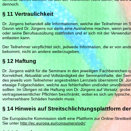
dennoch.
§ 11 Vertraulichkeit
Dr. Jürgens behandelt alle Informationen, welche der Teilnehmer im Se
Davon wird Dr. Jürgens nur dann eine Ausnahme machen, wenn persö
oder seine Berufsausübung stattfinden und er sich mit der Verwendu
entlasten kann.
Der Teilnehmer verpflichtet sich, jedwede Information, die er von a
bekommt, nicht an andere weiterzugeben.
§ 12 Haftung
Dr. Jürgens wählt für die Seminare in den jeweiligen Fachbereichen qu
Korrektheit, Aktualität und Vollständigkeit der Seminarinhalte, der S
des jeweils vom Teilnehmer angestrebten Lernziels übernimmt Dr. Jür
etwaige Folgeschäden, welche aus fehlerhaften und/oder unvollständ
sollten. Im Übrigen ist die Haftung von Dr. Jürgens auf Vorsatz, grobe
vertragswesentlicher Pflichten beschränkt, wobei es sich um typische
vorhersehbare Schäden handeln muss.
§ 14 Hinweis auf Streitschlichtungsplattform de
Die Europäische Kommission stellt eine Plattform zur Online-Streitbei
Sie unter
http://ec.europa.eu/consumers/odr/