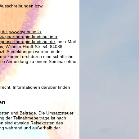
 Ausschreibungen bzw.
.de
,
www.hypnose.la
,
w.paartherapie-landshut.info
,
pnose-therapie-landshut.de
, per eMail
ens, Wilhelm-Hauff-Str. 54, 84036
enzt. Anmeldungen werden in der
hme kommt erst durch eine schriftliche
t, die Anmeldung zu einem Seminar ohne
recht. Informationen darüber finden
en
Kosten und Beiträge.
Die Umsatzsteuer
ng der Teilnahmebeiträge ist nach
ffen sind etwaige Reisekosten des
ung während und außerhalb der