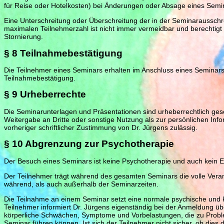
für Reise oder Hotelkosten) bei Änderungen oder Absage eines Semin
Eine Unterschreitung oder Überschreitung der in der Seminaraussc
maximalen Teilnehmerzahl ist nicht immer vermeidbar und berechtigt 
Stornierung.
§ 8 Teilnahmebestätigung
Die Teilnehmer eines Seminars erhalten im Anschluss eines Seminar
Teilnahmebestätigung.
§ 9 Urheberrechte
Die Seminarunterlagen und Präsentationen sind urheberrechtlich gesc
Weitergabe an Dritte oder sonstige Nutzung als zur persönlichen Info
vorheriger schriftlicher Zustimmung von Dr. Jürgens zulässig.
§ 10 Abgrenzung zur Psychotherapie
Der Besuch eines Seminars ist keine Psychotherapie und auch kein Er
Der Teilnehmer trägt während des gesamten Seminars die volle Veran
während, als auch außerhalb der Seminarzeiten.
Die Teilnahme an einem Seminar setzt eine normale psychische und k
Teilnehmer informiert Dr. Jürgens eigenständig bei der Anmeldung ü
körperliche Schwächen, Symptome und Vorbelastungen, die zu Probl
Seminar führen können. Ist sich der Teilnehmer nicht sicher, ob dies de