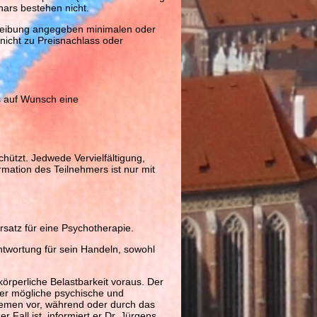
ars bestehen nicht.
hreibung angegeben minimalen oder
nicht zu Preisnachlass oder
s auf Wunsch eine
hützt. Jedwede Vervielfältigung,
rmation des Teilnehmers ist nur mit
satz für eine Psychotherapie.
twortung für sein Handeln, sowohl
örperliche Belastbarkeit voraus. Der
ber mögliche psychische und
emen vor, während oder durch das
r Fall ist, informiert er Dr. Jürgens