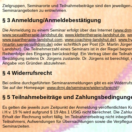
Zielgruppen, Seminarorte und Teilnahmebeiträge sind den jeweiligen
Seminarangeboten zu entnehmen.
§ 3 Anmeldung/Anmeldebestätigung
Die Anmeldung zu einem Seminar erfolgt über das Internet (
www.drmj
www.sexualtherapie-landshut.de
,
www.klettertherapie-landshut.de
,
ww
www.paartherapie-landshut.com
,
www.coaching-landshut.de
),
www.hy
(
martin.juergens@drmj.de
) oder schriftlich per Post (Dr. Martin Jürg
Landshut). Die Teilnehmerzahl eines Seminars ist in der Regel begr
Reihenfolge des Eingangs berücksichtigt. Ein Vertrag über die Teilna
Bestätigung seitens Dr. Jürgens zustande. Dr. Jürgens ist berechtig
Angabe von Gründen abzulehnen.
§ 4 Widerrufsrecht
Bei online durchgeführten Seminaranmeldungen gibt es ein Widerrufs
Sie auf der Homepage:
www.drmj.de/seminare/widerrufsrecht/
/
§ 5 Teilnahmebeiträge und Zahlungsbedingung
Es gelten die jeweils zum Zeitpunkt der Anmeldung veröffentlichten 
i.H.v. 19 % wird aufgrund § 19 Abs.1 UStG nicht berechnet. Die Zahlu
Erhalt der Rechnung sofort fällig. Im Teilnahmerbeitrag nicht inbegri
Teilnahmers, Aufwendungen für Übernachtungen sowie die Verpfleg
Seminarzeiten.