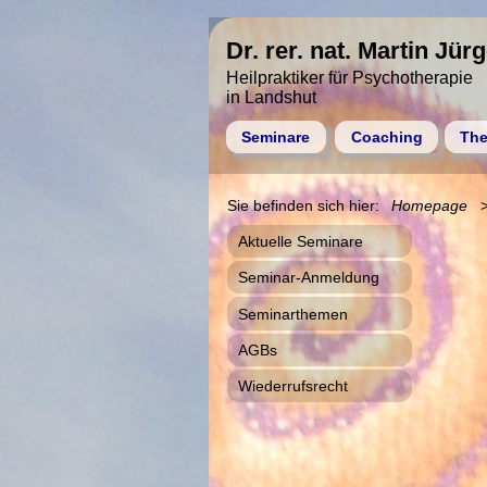
Dr. rer. nat. Martin Jür
Heilpraktiker für Psychotherapie
in Landshut
Seminare
Coaching
The
Homepage
Aktuelle Seminare
Seminar-Anmeldung
Seminarthemen
AGBs
Wiederrufsrecht