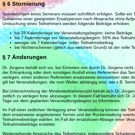
§ 6 Stornierung
Stornierungen eines Seminars müssen schriftlich erfolgen. Sollte ein T
Teilnahme einer geeigneten Ersatzperson nach Absprache ohne Aufpre
Umbuchung eines Teilnehmers werden folgende Beiträge erhoben:
bis 28 Kalendertage vor Veranstaltungsbeginn: keine Beiträge
bis 7 Kalendertage vor Veranstaltungsbeginn: 50% des Teilna
weniger als 7 Kalendertage: voller Teilnahmebeitrag
bei Nichterscheinen (gleich aus welchem Grund) ist der volle T
§ 7 Änderungen
Dr. Jürgens behält sich vor, bei Eintreten von durch Dr. Jürgens nich
der Erkrankung oder dem sonstigen Ausfall eines Referenten das Semi
verlegen, einen anderen Referenten ersatzweise einzusetzen oder di
gilt bei Veranstaltungen, die vom Wetter abhängig sind, wie z.B. Sem
Bei Unterschreitung der Mindestteilnehmerzahl behält sich Dr. Jürgens
zeitlich zu verlegen bzw. abzusagen. In diesem Fall bemüht sich Dr. 
Tage vor dem geplanten Veranstaltungsbeginn zu informieren.
Im Fall einer zeitlichen Verlegung einer Veranstaltung können die T
dem ersatzweise angebotenen Termin und der Rückerstattung eventu
Teilnahmebeiträge wählen. Im Fall der ersatzlosen Absage einer Ver
Teilnahmebeiträge erstattet.
Weitergehende Ansprüche des Teilnehmers, insbesondere Schadense