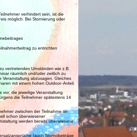
eilnehmer verhindert sein, ist die
is möglich. Bei Stornierung oder
hmebeitrages
eilnahmerbeitrag zu entrichten
t zu vertretenden Umständen wie z.B.
nar räumlich und/oder zeitlich zu
e Veranstaltung abzusagen. Gleiches
inaren mit einem hohen Outdoor-Anteil.
 vor, die jeweilige Veranstaltung
Jürgens die Teilnehmer spätestens 14
eilnehmer zwischen der Teilnahme an
ell schon überwiesener
anstaltung werden bereits überwiesene
rsatzansprüche (auch Stornobeiträge