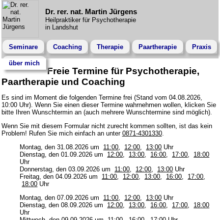
Dr. rer. nat. Martin Jürgens
Heilpraktiker für Psychotherapie
in Landshut
Seminare
Coaching
Therapie
Paartherapie
Praxis
über mich
Freie Termine für Psychotherapie,
Paartherapie und Coaching
Es sind im Moment die folgenden Termine frei (Stand vom 04.08.2026,
10:00 Uhr). Wenn Sie einen dieser Termine wahrnehmen wollen, klicken Sie
bitte Ihren Wunschtermin an (auch mehrere Wunschtermine sind möglich).
Wenn Sie mit diesem Formular nicht zurecht kommen sollten, ist das kein
Problem! Rufen Sie mich einfach an unter
0871-4301330
.
Montag, den 31.08.2026 um
11:00
,
12:00
,
13:00
Uhr
Dienstag, den 01.09.2026 um
12:00
,
13:00
,
16:00
,
17:00
,
18:00
Uhr
Donnerstag, den 03.09.2026 um
11:00
,
12:00
,
13:00
Uhr
Freitag, den 04.09.2026 um
11:00
,
12:00
,
13:00
,
16:00
,
17:00
,
18:00
Uhr
Montag, den 07.09.2026 um
11:00
,
12:00
,
13:00
Uhr
Dienstag, den 08.09.2026 um
12:00
,
13:00
,
16:00
,
17:00
,
18:00
Uhr
Mittwoch, den 09.09.2026 um
11:00
,
16:00
,
17:00
Uhr