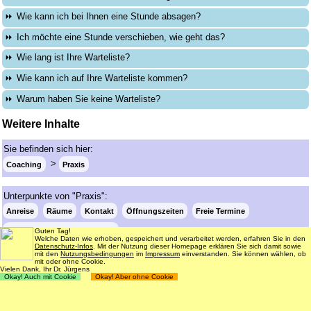
Wie kann ich bei Ihnen eine Stunde absagen?
Ich möchte eine Stunde verschieben, wie geht das?
Wie lang ist Ihre Warteliste?
Wie kann ich auf Ihre Warteliste kommen?
Warum haben Sie keine Warteliste?
Weitere Inhalte
Sie befinden sich hier:
Coaching
Praxis
Unterpunkte von "Praxis":
Anreise
Räume
Kontakt
Öffnungszeiten
Freie Termine
Info-eMail bei freien Terminen
Guten Tag!
Welche Daten wie erhoben, gespeichert und verarbeitet werden, erfahren Sie in den
Datenschutz-Infos
. Mit der Nutzung dieser Homepage erklären Sie sich damit sowie
mit den
Nutzungsbedingungen
im
Impressum
einverstanden. Sie können wählen, ob
mit oder ohne Cookie.
Login
Suche
181 Termine frei
Vielen Dank, Ihr Dr. Jürgens
Okay! Auch mit Cookie
Okay! Aber ohne Cookie
Datenschutz
Impressum
Nutzungsbedingungen
© 1998 - 2018
Dr. rer. nat. Martin Jürgens
. All Rights Reserved.