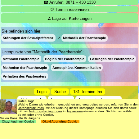
☎ Anrufen: 0871 – 430 1330
⏰ Termin reservieren
⛳ Lage auf Karte zeigen
Sie befinden sich hier:
Störungen der Sexualpräferenz
Methodik der Paartherapie
Unterpunkte von "Methodik der Paartherapie":
Methodik Paartherapie
Beginn der Paartherapie
Lösungen der Paartherapie
Methoden der Paartherapie
Atmosphäre, Kommunikation
Verhalten des Paarberaters
Login
Suche
181 Termine frei
Datenschutz
Impressum
Nutzungsbedingungen
Guten Tag!
Welche Daten wie erhoben, gespeichert und verarbeitet werden, erfahren Sie in den
Datenschutz-Infos
. Mit der Nutzung dieser Homepage erklären Sie sich damit sowie
© 1998 - 2018
Dr. rer. nat. Martin Jürgens
. All Rights Reserved.
mit den
Nutzungsbedingungen
im
Impressum
einverstanden. Sie können wählen,
ob mit oder ohne Cookie.
Vielen Dank, Ihr Dr. Jürgens
Okay! Auch mit Cookie
Okay! Aber ohne Cookie