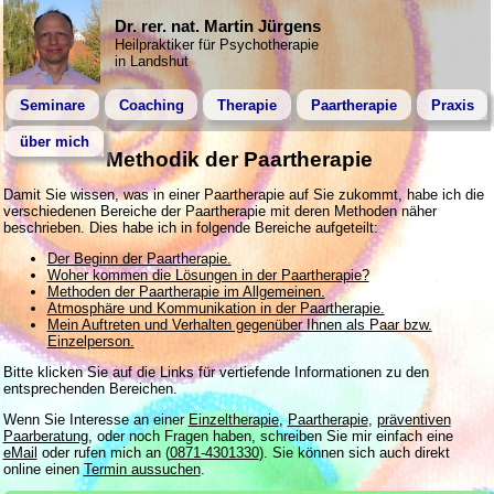
Dr. rer. nat. Martin Jürgens
Heilpraktiker für Psychotherapie
in Landshut
Seminare
Coaching
Therapie
Paartherapie
Praxis
über mich
Methodik der Paartherapie
Damit Sie wissen, was in einer Paartherapie auf Sie zukommt, habe ich die
verschiedenen Bereiche der Paartherapie mit deren Methoden näher
beschrieben. Dies habe ich in folgende Bereiche aufgeteilt:
Der Beginn der Paartherapie.
Woher kommen die Lösungen in der Paartherapie?
Methoden der Paartherapie im Allgemeinen.
Atmosphäre und Kommunikation in der Paartherapie.
Mein Auftreten und Verhalten gegenüber Ihnen als Paar bzw.
Einzelperson.
Bitte klicken Sie auf die Links für vertiefende Informationen zu den
entsprechenden Bereichen.
Wenn Sie Interesse an einer
Einzeltherapie
,
Paartherapie
,
präventiven
Paarberatung
, oder noch Fragen haben, schreiben Sie mir einfach eine
eMail
oder rufen mich an (
0871-4301330
). Sie können sich auch direkt
online einen
Termin aussuchen
.