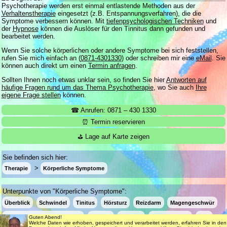
Psychotherapie werden erst einmal entlastende Methoden aus der
Verhaltenstherapie
eingesetzt (z.B. Entspannungsverfahren), die die
Symptome verbessern können. Mit
tiefenpsychologischen Techniken
und
der
Hypnose
können die Auslöser für den Tinnitus dann gefunden und
bearbeitet werden.
Wenn Sie solche körperlichen oder andere Symptome bei sich feststellen,
rufen Sie mich einfach an (
0871-4301330
) oder schreiben mir eine
eMail
. Sie
können auch direkt um einen
Termin anfragen
.
Sollten Ihnen noch etwas unklar sein, so finden Sie hier
Antworten auf
häufige Fragen rund um das Thema Psychotherapie
, wo Sie auch
Ihre
eigene Frage stellen
können.
☎ Anrufen: 0871 – 430 1330
⏰ Termin reservieren
⛳ Lage auf Karte zeigen
Sie befinden sich hier:
Therapie
Körperliche Symptome
Unterpunkte von "Körperliche Symptome":
Überblick
Schwindel
Tinitus
Hörsturz
Reizdarm
Magengeschwür
Bluthochdruck & Herzinfarkt
Asthma
Rheuma
Neurodermitis
FAQ
Guten Abend!
Welche Daten wie erhoben, gespeichert und verarbeitet werden, erfahren Sie in den