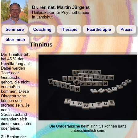
Dr. rer. nat. Martin Jürgens
Heilpraktiker für Psychotherapie
in Landshut
Seminare
Coaching
Therapie
Paartherapie
Praxis
über mich
Tinnitus
Der Tinnitus tritt
bei 45 % der
Bevölkerung auf.
Dabei werden
Töne oder
Geräusche
gehört, die nicht
von außen
kommen. Diese
Ohrgeräusche
können sehr
störend sein. Je
nach
Stresszustand
verändern sich
diese, sind lauter
Die Ohrgeräusche beim Tinnitus können ganz
oder leiser.
unterschiedlich sein.
Zu Beginn der