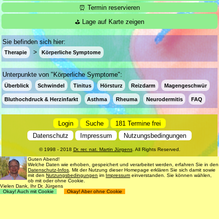
⏰ Termin reservieren
⛳ Lage auf Karte zeigen
Sie befinden sich hier:
Therapie
Körperliche Symptome
Unterpunkte von "Körperliche Symptome":
Überblick
Schwindel
Tinitus
Hörsturz
Reizdarm
Magengeschwür
Bluthochdruck & Herzinfarkt
Asthma
Rheuma
Neurodermitis
FAQ
Login
Suche
181 Termine frei
Datenschutz
Impressum
Nutzungsbedingungen
© 1998 - 2018
Dr. rer. nat. Martin Jürgens
. All Rights Reserved.
Guten Abend!
Welche Daten wie erhoben, gespeichert und verarbeitet werden, erfahren Sie in den
Datenschutz-Infos
. Mit der Nutzung dieser Homepage erklären Sie sich damit sowie
mit den
Nutzungsbedingungen
im
Impressum
einverstanden. Sie können wählen,
ob mit oder ohne Cookie.
Vielen Dank, Ihr Dr. Jürgens
Okay! Auch mit Cookie
Okay! Aber ohne Cookie