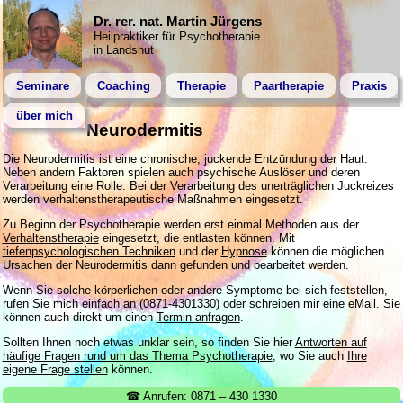
Dr. rer. nat. Martin Jürgens
Heilpraktiker für Psychotherapie
in Landshut
Seminare
Coaching
Therapie
Paartherapie
Praxis
über mich
Neurodermitis
Die Neurodermitis ist eine chronische, juckende Entzündung der Haut.
Neben andern Faktoren spielen auch psychische Auslöser und deren
Verarbeitung eine Rolle. Bei der Verarbeitung des unerträglichen Juckreizes
werden verhaltenstherapeutische Maßnahmen eingesetzt.
Zu Beginn der Psychotherapie werden erst einmal Methoden aus der
Verhaltenstherapie
eingesetzt, die entlasten können. Mit
tiefenpsychologischen Techniken
und der
Hypnose
können die möglichen
Ursachen der Neurodermitis dann gefunden und bearbeitet werden.
Wenn Sie solche körperlichen oder andere Symptome bei sich feststellen,
rufen Sie mich einfach an (
0871-4301330
) oder schreiben mir eine
eMail
. Sie
können auch direkt um einen
Termin anfragen
.
Sollten Ihnen noch etwas unklar sein, so finden Sie hier
Antworten auf
häufige Fragen rund um das Thema Psychotherapie
, wo Sie auch
Ihre
eigene Frage stellen
können.
☎ Anrufen: 0871 – 430 1330