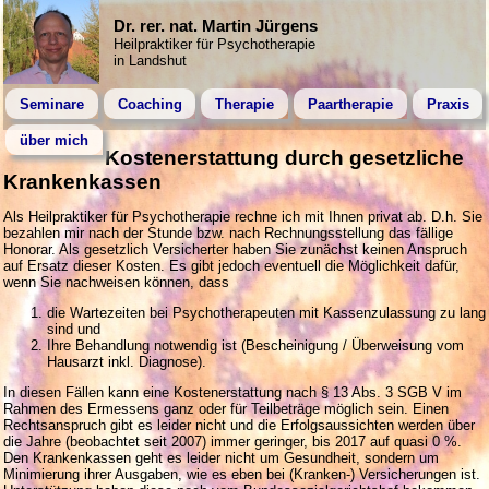
Dr. rer. nat. Martin Jürgens
Heilpraktiker für Psychotherapie
in Landshut
Seminare
Coaching
Therapie
Paartherapie
Praxis
über mich
Kostenerstattung durch gesetzliche
Krankenkassen
Als Heilpraktiker für Psychotherapie rechne ich mit Ihnen privat ab. D.h. Sie
bezahlen mir nach der Stunde bzw. nach Rechnungsstellung das fällige
Honorar. Als gesetzlich Versicherter haben Sie zunächst keinen Anspruch
auf Ersatz dieser Kosten.
Es gibt jedoch eventuell die Möglichkeit dafür,
wenn Sie nachweisen können, dass
die Wartezeiten bei Psychotherapeuten mit Kassenzulassung zu lang
sind und
Ihre Behandlung notwendig ist (Bescheinigung / Überweisung vom
Hausarzt inkl. Diagnose).
In diesen Fällen kann eine Kostenerstattung nach § 13 Abs. 3 SGB V im
Rahmen des Ermessens ganz oder für Teilbeträge möglich sein. Einen
Rechtsanspruch gibt es leider nicht und die Erfolgsaussichten werden über
die Jahre (beobachtet seit 2007) immer geringer, bis 2017 auf quasi 0 %.
Den Krankenkassen geht es leider nicht um Gesundheit, sondern um
Minimierung ihrer Ausgaben, wie es eben bei (Kranken-) Versicherungen ist.