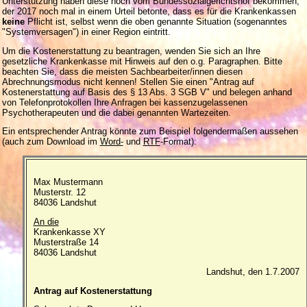
Unterstützung haben diese noch vom Bundessozialgerichtshof bekommen,
der 2017 noch mal in einem Urteil betonte, dass es für die Krankenkassen
keine
Pflicht ist, selbst wenn die oben genannte Situation (sogenanntes
"Systemversagen") in einer Region eintritt.
Um die Kostenerstattung zu beantragen, wenden Sie sich an Ihre
gesetzliche Krankenkasse mit Hinweis auf den o.g. Paragraphen. Bitte
beachten Sie, dass die meisten Sachbearbeiter/innen diesen
Abrechnungsmodus nicht kennen! Stellen Sie einen "Antrag auf
Kostenerstattung auf Basis des § 13 Abs. 3 SGB V" und belegen anhand
von Telefonprotokollen Ihre Anfragen bei kassenzugelassenen
Psychotherapeuten und die dabei genannten Wartezeiten.
Ein entsprechender Antrag könnte zum Beispiel folgendermaßen aussehen
(auch zum Download im
Word-
und
RTF
-Format):
Max Mustermann
Musterstr. 12
84036 Landshut
An die
Krankenkasse XY
Musterstraße 14
84036 Landshut
Landshut, den 1.7.2007
Antrag auf Kostenerstattung