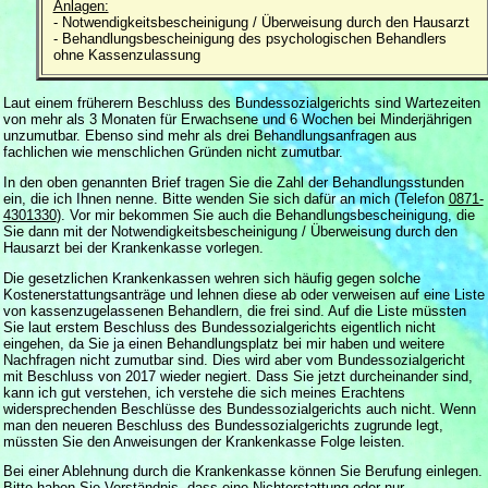
Anlagen:
- Notwendigkeitsbescheinigung / Überweisung durch den Hausarzt
- Behandlungsbescheinigung des psychologischen Behandlers
ohne Kassenzulassung
Laut einem früherern Beschluss des Bundessozialgerichts sind Wartezeiten
von mehr als 3 Monaten für Erwachsene und 6 Wochen bei Minderjährigen
unzumutbar. Ebenso sind mehr als drei Behandlungsanfragen aus
fachlichen wie menschlichen Gründen nicht zumutbar.
In den oben genannten Brief tragen Sie die Zahl der Behandlungsstunden
ein, die ich Ihnen nenne. Bitte wenden Sie sich dafür an mich (Telefon
0871-
4301330
). Vor mir bekommen Sie auch die Behandlungsbescheinigung, die
Sie dann mit der Notwendigkeitsbescheinigung / Überweisung durch den
Hausarzt bei der Krankenkasse vorlegen.
Die gesetzlichen Krankenkassen wehren sich häufig gegen solche
Kostenerstattungsanträge und lehnen diese ab oder verweisen auf eine Liste
von kassenzugelassenen Behandlern, die frei sind. Auf die Liste müssten
Sie laut erstem Beschluss des Bundessozialgerichts eigentlich nicht
eingehen, da Sie ja einen Behandlungsplatz bei mir haben und weitere
Nachfragen nicht zumutbar sind. Dies wird aber vom Bundessozialgericht
mit Beschluss von 2017 wieder negiert. Dass Sie jetzt durcheinander sind,
kann ich gut verstehen, ich verstehe die sich meines Erachtens
widersprechenden Beschlüsse des Bundessozialgerichts auch nicht. Wenn
man den neueren Beschluss des Bundessozialgerichts zugrunde legt,
müssten Sie den Anweisungen der Krankenkasse Folge leisten.
Bei einer Ablehnung durch die Krankenkasse können Sie Berufung einlegen.
Bitte haben Sie Verständnis, dass eine Nichterstattung oder nur