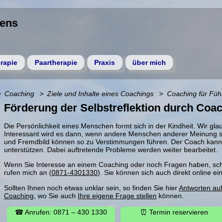
gens
rapie
Paartherapie
Praxis
über mich
Coaching
Ziele und Inhalte eines Coachings
Coaching für Füh
Förderung der Selbstreflektion durch Coa
Die Persönlichkeit eines Menschen formt sich in der Kindheit. Wir gla
Interessant wird es dann, wenn andere Menschen anderer Meinung si
und Fremdbild können so zu Verstimmungen führen. Der Coach kann di
unterstützen. Dabei auftretende Probleme werden weiter bearbeitet.
Wenn Sie Interesse an einem Coaching oder noch Fragen haben, schr
rufen mich an (
0871-4301330
). Sie können sich auch direkt online e
Sollten Ihnen noch etwas unklar sein, so finden Sie hier
Antworten au
Coaching
, wo Sie auch
Ihre eigene Frage stellen
können.
☎ Anrufen: 0871 – 430 1330
⏰ Termin reservieren