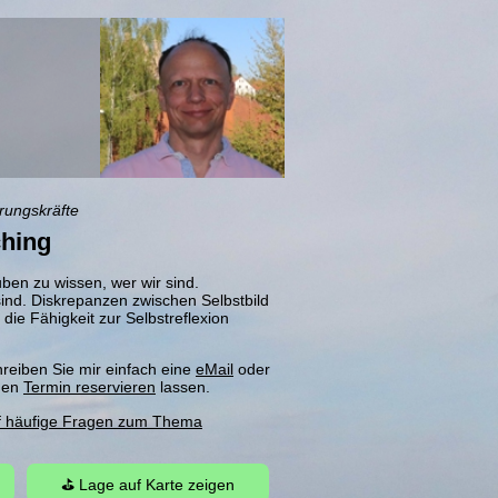
rungskräfte
ching
uben zu wissen, wer wir sind.
nd. Diskrepanzen zwischen Selbstbild
e Fähigkeit zur Selbstreflexion
eiben Sie mir einfach eine
eMail
oder
inen
Termin reservieren
lassen.
f häufige Fragen zum Thema
⛳ Lage auf Karte zeigen