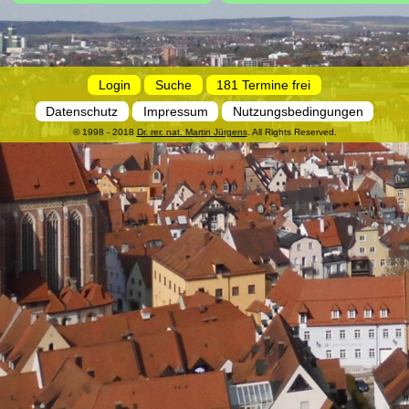
Login
Suche
181 Termine frei
Datenschutz
Impressum
Nutzungsbedingungen
© 1998 - 2018
Dr. rer. nat. Martin Jürgens
. All Rights Reserved.