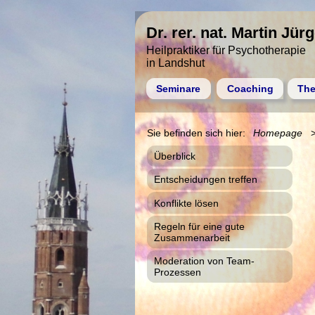
Dr. rer. nat. Martin Jür
Heilpraktiker für Psychotherapie
in Landshut
Seminare
Coaching
The
Homepage
Überblick
Entscheidungen treffen
Konflikte lösen
Regeln für eine gute
Zusammenarbeit
Moderation von Team-
Prozessen