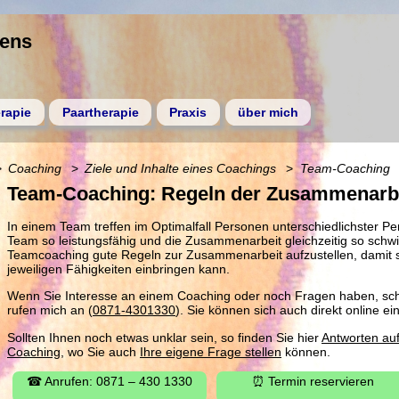
gens
rapie
Paartherapie
Praxis
über mich
Coaching
Ziele und Inhalte eines Coachings
Team-Coaching
Team-Coaching: Regeln der Zusammenarb
In einem Team treffen im Optimalfall Personen unterschiedlichster Pe
Team so leistungsfähig und die Zusammenarbeit gleichzeitig so schwier
Teamcoaching gute Regeln zur Zusammenarbeit aufzustellen, damit s
jeweiligen Fähigkeiten einbringen kann.
Wenn Sie Interesse an einem Coaching oder noch Fragen haben, schr
rufen mich an (
0871-4301330
). Sie können sich auch direkt online e
Sollten Ihnen noch etwas unklar sein, so finden Sie hier
Antworten au
Coaching
, wo Sie auch
Ihre eigene Frage stellen
können.
☎ Anrufen: 0871 – 430 1330
⏰ Termin reservieren