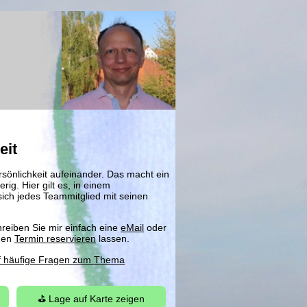
eit
rsönlichkeit aufeinander. Das macht ein
ig. Hier gilt es, in einem
ich jedes Teammitglied mit seinen
eiben Sie mir einfach eine
eMail
oder
inen
Termin reservieren
lassen.
f häufige Fragen zum Thema
⛳ Lage auf Karte zeigen