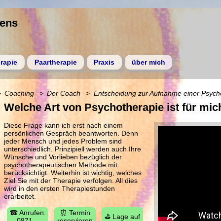
gens
rapie
Paartherapie
Praxis
über mich
Coaching
Der Coach
Entscheidung zur Aufnahme einer Psych
Welche Art von Psychotherapie ist für mich
Diese Frage kann ich erst nach einem
persönlichen Gespräch beantworten. Denn
jeder Mensch und jedes Problem sind
unterschiedlich. Prinzipiell werden auch Ihre
Wünsche und Vorlieben bezüglich der
psychotherapeutischen Methode mit
berücksichtigt. Weiterhin ist wichtig, welches
Ziel Sie mit der Therapie verfolgen. All dies
wird in den ersten Therapiestunden
erarbeitet.
☎ Anrufen:
⏰ Termin
⛳ Lage auf
0871 –
reservieren