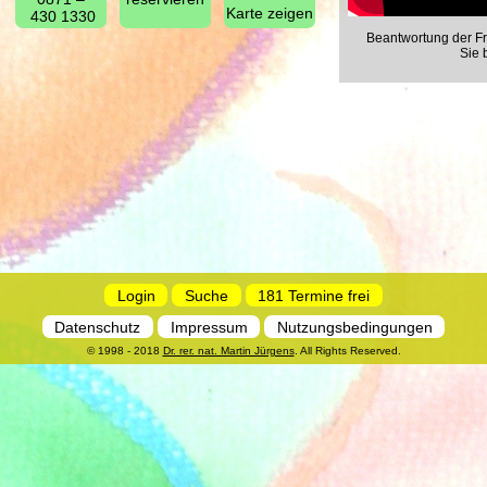
Karte zeigen
430 1330
Beantwortung der Fr
Sie 
Login
Suche
181 Termine frei
Datenschutz
Impressum
Nutzungsbedingungen
© 1998 - 2018
Dr. rer. nat. Martin Jürgens
. All Rights Reserved.