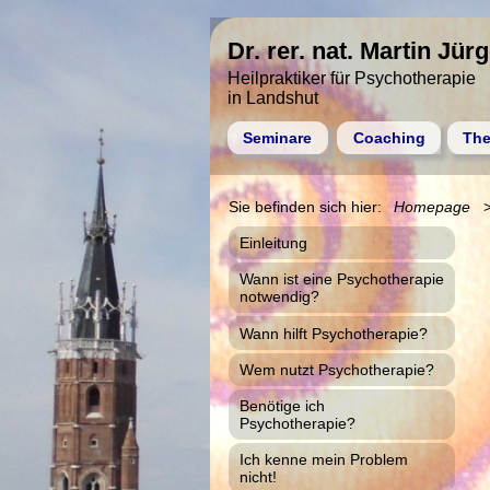
Dr. rer. nat. Martin Jür
Heilpraktiker für Psychotherapie
in Landshut
Seminare
Coaching
The
Homepage
Einleitung
Wann ist eine Psychotherapie
notwendig?
Wann hilft Psychotherapie?
Wem nutzt Psychotherapie?
Benötige ich
Psychotherapie?
Ich kenne mein Problem
nicht!