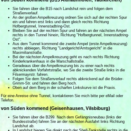
Sie fahren über die B15 nach Landshut rein und folgen dem
Straßenverlauf.
An der großen Ampelkreuzung ordnen Sie sich auf der rechten Spur
ein und fahren erst links und dann gleich rechts Richtung
Hofbergtunnel, Innenstadtring-Ost.
Bleiben Sie auf der rechten Spur und fahren an der nächsten Ampel
rechts in den Tunnel hinein, Richtung "Hofbergtunnel, Innenstadtring-
Ost".
Aus dem Tunnel kommend die zweite Ampel (erste Ampelkreuzung)
rechts abbiegen, Richtung "Landgericht/Amtsgericht" in die
Maximilianstraße.
Bei der nächsten Ampelkreuzung geht es nach rechts Richtung
Kinderkrankenhaus in die Marschallstraße.
Geradeaus über die Ampelkreuzung bis zu einer nach rechts
abknickenden Vorfahrtstraße, wo Sie die zweite Straße links in die
Filsermayrstr. fahren.
Folgen Sie dem Straßenverlauf rechts abknickend auf die Brüder-
Grimm-Str. und fahren den Berg hoch.
Oben auf dem Berg in der scharfen Linkskurve ist die Praxis.
Für eine Anreise ohne Tunnel, kontaktieren Sie mich bitte per eMail oder
Telefon.
von Süden kommend (Geisenhausen, Vilsbiburg)
Sie fahren über die B299. Nach dem Gefängnisneubau (links der
Bundesstraße) fahren Sie an der nächsten Ausfahrt links Richtung
Landshut ab.
In Landshut biegen Sie direkt nach der Shell-Tankstelle rechts in die