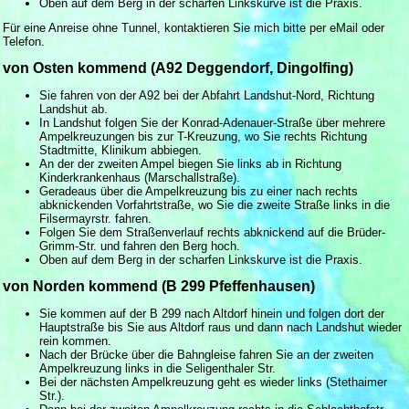
Oben auf dem Berg in der scharfen Linkskurve ist die Praxis.
Für eine Anreise ohne Tunnel, kontaktieren Sie mich bitte per eMail oder
Telefon.
von Osten kommend (A92 Deggendorf, Dingolfing)
Sie fahren von der A92 bei der Abfahrt Landshut-Nord, Richtung
Landshut ab.
In Landshut folgen Sie der Konrad-Adenauer-Straße über mehrere
Ampelkreuzungen bis zur T-Kreuzung, wo Sie rechts Richtung
Stadtmitte, Klinikum abbiegen.
An der der zweiten Ampel biegen Sie links ab in Richtung
Kinderkrankenhaus (Marschallstraße).
Geradeaus über die Ampelkreuzung bis zu einer nach rechts
abknickenden Vorfahrtstraße, wo Sie die zweite Straße links in die
Filsermayrstr. fahren.
Folgen Sie dem Straßenverlauf rechts abknickend auf die Brüder-
Grimm-Str. und fahren den Berg hoch.
Oben auf dem Berg in der scharfen Linkskurve ist die Praxis.
von Norden kommend (B 299 Pfeffenhausen)
Sie kommen auf der B 299 nach Altdorf hinein und folgen dort der
Hauptstraße bis Sie aus Altdorf raus und dann nach Landshut wieder
rein kommen.
Nach der Brücke über die Bahngleise fahren Sie an der zweiten
Ampelkreuzung links in die Seligenthaler Str.
Bei der nächsten Ampelkreuzung geht es wieder links (Stethaimer
Str.).