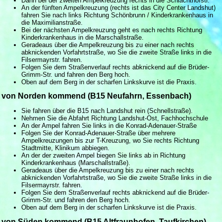
Dann bei der zweiten Ampelkreuzung rechts in die Schlachthofstr.
An der fünften Ampelkreuzung (rechts ist das City Center Landshut)
fahren Sie nach links Richtung Schönbrunn / Kinderkrankenhaus in
die Maximilianstraße.
Bei der nächsten Ampelkreuzung geht es nach rechts Richtung
Kinderkrankenhaus in die Marschallstraße.
Geradeaus über die Ampelkreuzung bis zu einer nach rechts
abknickenden Vorfahrtstraße, wo Sie die zweite Straße links in die
Filsermayrstr. fahren.
Folgen Sie dem Straßenverlauf rechts abknickend auf die Brüder-
Grimm-Str. und fahren den Berg hoch.
Oben auf dem Berg in der scharfen Linkskurve ist die Praxis.
von Norden kommend (B15 Neufahrn, Essenbach)
Sie fahren über die B15 nach Landshut rein (Schnellstraße).
Nehmen Sie die Abfahrt Richtung Landshut-Ost, Fachhochschule
An der Ampel fahren Sie links in die Konrad-Adenauer-Straße
Folgen Sie der Konrad-Adenauer-Straße über mehrere
Ampelkreuzungen bis zur T-Kreuzung, wo Sie rechts Richtung
Stadtmitte, Klinikum abbiegen.
An der der zweiten Ampel biegen Sie links ab in Richtung
Kinderkrankenhaus (Marschallstraße).
Geradeaus über die Ampelkreuzung bis zu einer nach rechts
abknickenden Vorfahrtstraße, wo Sie die zweite Straße links in die
Filsermayrstr. fahren.
Folgen Sie dem Straßenverlauf rechts abknickend auf die Brüder-
Grimm-Str. und fahren den Berg hoch.
Oben auf dem Berg in der scharfen Linkskurve ist die Praxis.
von Süden kommend (B15 Altfraunhofen, Taufkirchen)