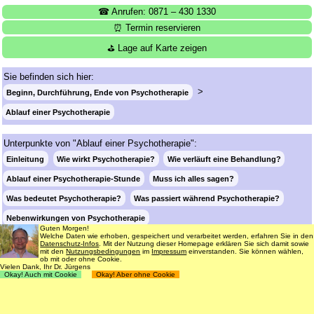
☎ Anrufen: 0871 – 430 1330
⏰ Termin reservieren
⛳ Lage auf Karte zeigen
Sie befinden sich hier:
Beginn, Durchführung, Ende von Psychotherapie
Ablauf einer Psychotherapie
Unterpunkte von "Ablauf einer Psychotherapie":
Einleitung
Wie wirkt Psychotherapie?
Wie verläuft eine Behandlung?
Ablauf einer Psychotherapie-Stunde
Muss ich alles sagen?
Was bedeutet Psychotherapie?
Was passiert während Psychotherapie?
Nebenwirkungen von Psychotherapie
Guten Morgen!
Welche Daten wie erhoben, gespeichert und verarbeitet werden, erfahren Sie in den
Datenschutz-Infos
. Mit der Nutzung dieser Homepage erklären Sie sich damit sowie
Login
Suche
181 Termine frei
mit den
Nutzungsbedingungen
im
Impressum
einverstanden. Sie können wählen,
ob mit oder ohne Cookie.
Vielen Dank, Ihr Dr. Jürgens
Datenschutz
Impressum
Nutzungsbedingungen
Okay! Auch mit Cookie
Okay! Aber ohne Cookie
© 1998 - 2018
Dr. rer. nat. Martin Jürgens
. All Rights Reserved.