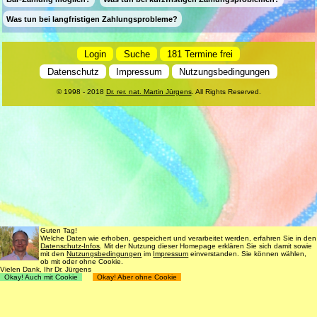
Was tun bei langfristigen Zahlungsprobleme?
Login
Suche
181 Termine frei
Datenschutz
Impressum
Nutzungsbedingungen
© 1998 - 2018
Dr. rer. nat. Martin Jürgens
. All Rights Reserved.
Guten Tag!
Welche Daten wie erhoben, gespeichert und verarbeitet werden, erfahren Sie in den
Datenschutz-Infos
. Mit der Nutzung dieser Homepage erklären Sie sich damit sowie
mit den
Nutzungsbedingungen
im
Impressum
einverstanden. Sie können wählen,
ob mit oder ohne Cookie.
Vielen Dank, Ihr Dr. Jürgens
Okay! Auch mit Cookie
Okay! Aber ohne Cookie