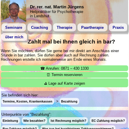
Dr. rer. nat. Martin Jürgens
Heilpraktiker für Psychotherapie
in Landshut
Seminare
Coaching
Therapie
Paartherapie
Praxis
über mich
Zahlt mal bei Ihnen gleich in bar?
Wenn Sie möchten, dürfen Sie gerne bei mir direkt am Anschluss einer
Stunde in bar zahlen. Sie dürfen aber auch auf Rechnung zahlen.
Rechnungen erstelle ich normalerweise am Ende eines Monats.
☎ Anrufen: 0871 – 430 1330
⏰ Termin reservieren
⛳ Lage auf Karte zeigen
Sie befinden sich hier:
Termine, Kosten, Krankenkassen
Bezahlung
Unterpunkte von "Bezahlung":
Einleitung
Wie bezahlen?
Ist Rechnung möglich?
EC-Zahlung möglich?
Bar-Zahlung möglich?
Was tun bei kurzfristigen Zahlungsproblemen?