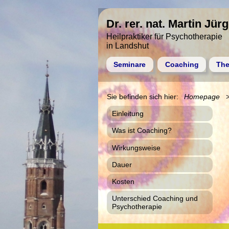
Dr. rer. nat. Martin Jür
Heilpraktiker für Psychotherapie
in Landshut
Seminare
Coaching
The
Homepage
Einleitung
Was ist Coaching?
Wirkungsweise
Dauer
Kosten
Unterschied Coaching und
Psychotherapie