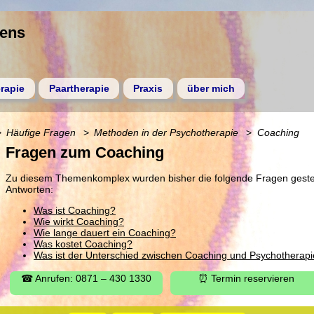
gens
rapie
Paartherapie
Praxis
über mich
Häufige Fragen
Methoden in der Psychotherapie
Coaching
Fragen zum Coaching
Zu diesem Themenkomplex wurden bisher die folgende Fragen gestellt. 
Antworten:
Was ist Coaching?
Wie wirkt Coaching?
Wie lange dauert ein Coaching?
Was kostet Coaching?
Was ist der Unterschied zwischen Coaching und Psychotherap
☎ Anrufen: 0871 – 430 1330
⏰ Termin reservieren