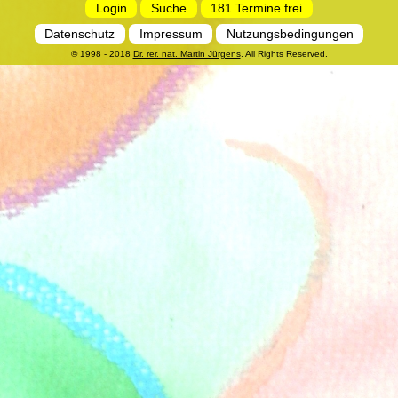
Login
Suche
181 Termine frei
Datenschutz
Impressum
Nutzungsbedingungen
© 1998 - 2018
Dr. rer. nat. Martin Jürgens
. All Rights Reserved.