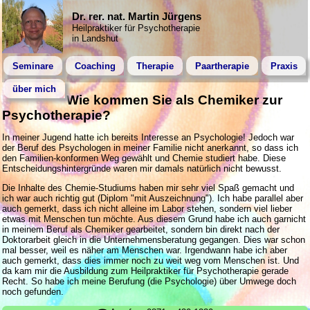
Dr. rer. nat. Martin Jürgens
Heilpraktiker für Psychotherapie
in Landshut
Seminare
Coaching
Therapie
Paartherapie
Praxis
über mich
Wie kommen Sie als Chemiker zur
Psychotherapie?
In meiner Jugend hatte ich bereits Interesse an Psychologie! Jedoch war
der Beruf des Psychologen in meiner Familie nicht anerkannt, so dass ich
den Familien-konformen Weg gewählt und Chemie studiert habe. Diese
Entscheidungshintergründe waren mir damals natürlich nicht bewusst.
Die Inhalte des Chemie-Studiums haben mir sehr viel Spaß gemacht und
ich war auch richtig gut (Diplom "mit Auszeichnung"). Ich habe parallel aber
auch gemerkt, dass ich nicht alleine im Labor stehen, sondern viel lieber
etwas mit Menschen tun möchte. Aus diesem Grund habe ich auch garnicht
in meinem Beruf als Chemiker gearbeitet, sondern bin direkt nach der
Doktorarbeit gleich in die Unternehmensberatung gegangen. Dies war schon
mal besser, weil es näher am Menschen war. Irgendwann habe ich aber
auch gemerkt, dass dies immer noch zu weit weg vom Menschen ist. Und
da kam mir die Ausbildung zum Heilpraktiker für Psychotherapie gerade
Recht. So habe ich meine Berufung (die Psychologie) über Umwege doch
noch gefunden.