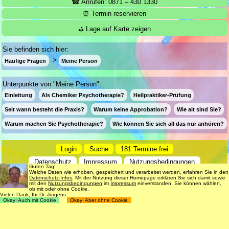
☎ Anrufen: 0871 – 430 1330
⏰ Termin reservieren
⛳ Lage auf Karte zeigen
Sie befinden sich hier:
Häufige Fragen
Meine Person
Unterpunkte von "Meine Person":
Einleitung
Als Chemiker Psychotherapie?
Heilpraktiker-Prüfung
Seit wann besteht die Praxis?
Warum keine Approbation?
Wie alt sind Sie?
Warum machen Sie Psychotherapie?
Wie können Sie sich all das nur anhören?
Login
Suche
181 Termine frei
Datenschutz
Impressum
Nutzungsbedingungen
Guten Tag!
Welche Daten wie erhoben, gespeichert und verarbeitet werden, erfahren Sie in den
© 1998 - 2018
Dr. rer. nat. Martin Jürgens
. All Rights Reserved.
Datenschutz-Infos
. Mit der Nutzung dieser Homepage erklären Sie sich damit sowie
mit den
Nutzungsbedingungen
im
Impressum
einverstanden. Sie können wählen,
ob mit oder ohne Cookie.
Vielen Dank, Ihr Dr. Jürgens
Okay! Auch mit Cookie
Okay! Aber ohne Cookie