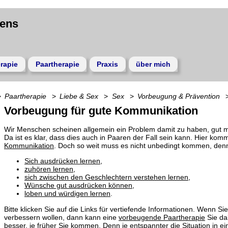
gens
rapie
Paartherapie
Praxis
über mich
Paartherapie
Liebe & Sex
Sex
Vorbeugung & Prävention
Vorbeugung für gute Kommunikation
Wir Menschen scheinen allgemein ein Problem damit zu haben, gut 
Da ist es klar, dass dies auch in Paaren der Fall sein kann. Hier kom
Kommunikation
. Doch so weit muss es nicht unbedingt kommen, den
Sich ausdrücken lernen
,
zuhören lernen
,
sich zwischen den Geschlechtern verstehen lernen
,
Wünsche gut ausdrücken können
,
loben und würdigen lernen
.
Bitte klicken Sie auf die Links für vertiefende Informationen. Wenn S
verbessern wollen, dann kann eine
vorbeugende Paartherapie
Sie da
besser, je früher Sie kommen. Denn je entspannter die Situation in ei