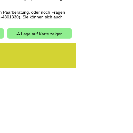
en Paarberatung
, oder noch Fragen
1-4301330
). Sie können sich auch
⛳ Lage auf Karte zeigen