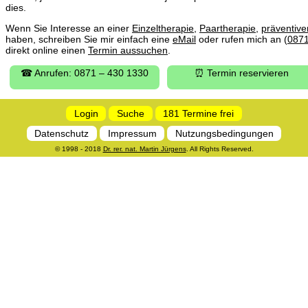
dies.
Wenn Sie Interesse an einer
Einzeltherapie
,
Paartherapie
,
präventiv
haben, schreiben Sie mir einfach eine
eMail
oder rufen mich an (
087
direkt online einen
Termin aussuchen
.
☎ Anrufen: 0871 – 430 1330
⏰ Termin reservieren
Login
Suche
181 Termine frei
Datenschutz
Impressum
Nutzungsbedingungen
© 1998 - 2018
Dr. rer. nat. Martin Jürgens
. All Rights Reserved.