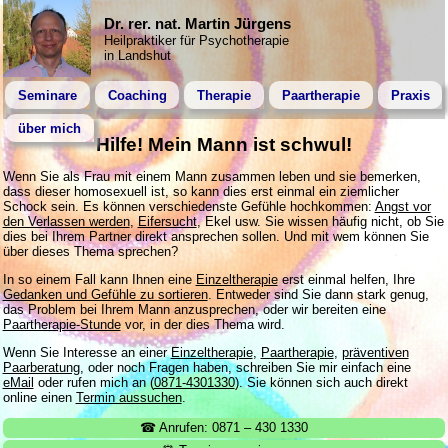
Dr. rer. nat. Martin Jürgens
Heilpraktiker für Psychotherapie
in Landshut
Seminare
Coaching
Therapie
Paartherapie
Praxis
über mich
Hilfe! Mein Mann ist schwul!
Wenn Sie als Frau mit einem Mann zusammen leben und sie bemerken,
dass dieser homosexuell ist, so kann dies erst einmal ein ziemlicher
Schock sein. Es können verschiedenste Gefühle hochkommen:
Angst vor
den Verlassen werden
,
Eifersucht
, Ekel usw. Sie wissen häufig nicht, ob Sie
dies bei Ihrem Partner direkt ansprechen sollen. Und mit wem können Sie
über dieses Thema sprechen?
In so einem Fall kann Ihnen eine
Einzeltherapie
erst einmal helfen, Ihre
Gedanken und Gefühle zu sortieren
. Entweder sind Sie dann stark genug,
das Problem bei Ihrem Mann anzusprechen, oder wir bereiten eine
Paartherapie-Stunde
vor, in der dies Thema wird.
Wenn Sie Interesse an einer
Einzeltherapie
,
Paartherapie
,
präventiven
Paarberatung
, oder noch Fragen haben, schreiben Sie mir einfach eine
eMail
oder rufen mich an (
0871-4301330
). Sie können sich auch direkt
online einen
Termin aussuchen
.
☎ Anrufen: 0871 – 430 1330