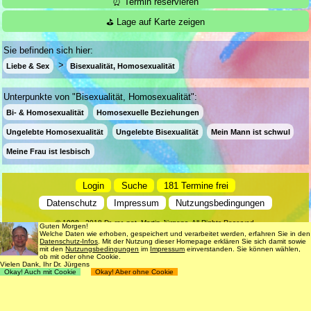
⏰ Termin reservieren
⛳ Lage auf Karte zeigen
Sie befinden sich hier:
Liebe & Sex
Bisexualität, Homosexualität
Unterpunkte von "Bisexualität, Homosexualität":
Bi- & Homosexualität
Homosexuelle Beziehungen
Ungelebte Homosexualität
Ungelebte Bisexualität
Mein Mann ist schwul
Meine Frau ist lesbisch
Login
Suche
181 Termine frei
Datenschutz
Impressum
Nutzungsbedingungen
© 1998 - 2018
Dr. rer. nat. Martin Jürgens
. All Rights Reserved.
Guten Morgen!
Welche Daten wie erhoben, gespeichert und verarbeitet werden, erfahren Sie in den
Datenschutz-Infos
. Mit der Nutzung dieser Homepage erklären Sie sich damit sowie
mit den
Nutzungsbedingungen
im
Impressum
einverstanden. Sie können wählen,
ob mit oder ohne Cookie.
Vielen Dank, Ihr Dr. Jürgens
Okay! Auch mit Cookie
Okay! Aber ohne Cookie