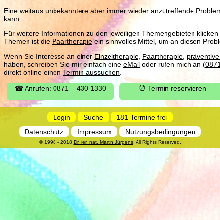
Eine weitaus unbekanntere aber immer wieder anzutreffende Problema
kann
.
Für weitere Informationen zu den jeweiligen Themengebieten klicken Si
Themen ist die
Paartherapie
ein sinnvolles Mittel, um an diesen Prob
Wenn Sie Interesse an einer
Einzeltherapie
,
Paartherapie
,
präventiv
haben, schreiben Sie mir einfach eine
eMail
oder rufen mich an (
087
direkt online einen
Termin aussuchen
.
☎ Anrufen: 0871 – 430 1330
⏰ Termin reservieren
Login
Suche
181 Termine frei
Datenschutz
Impressum
Nutzungsbedingungen
© 1998 - 2018
Dr. rer. nat. Martin Jürgens
. All Rights Reserved.