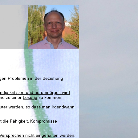
tigen Problemen in der Beziehung
dig kritisiert und herumnörgelt wird
.
hne zu einer
Lösung
zu kommen.
uter
werden, so dass man irgendwann
lt die Fähigkeit,
Kompromisse
Versprechen nicht eingehalten werden
.