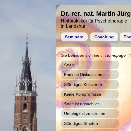
Dr. rer. nat. Martin Jür
Heilpraktiker für Psychotherapie
in Landshut
Seminare
Coaching
The
Homepage
Streit
Endlose Diskussionen
Ständiges Kritisieren
Keine Kompromisse
Streit ist unsachlich
Unfähigkeit zu streiten
Ständiges Streiten