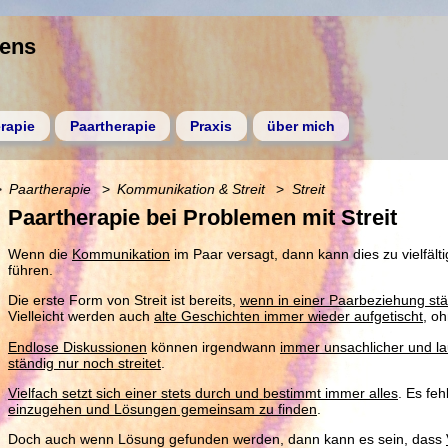
gens
rapie
Paartherapie
Praxis
über mich
Paartherapie
Kommunikation & Streit
Streit
Paartherapie bei Problemen mit Streit
Wenn die
Kommunikation
im Paar versagt, dann kann dies zu vielfäl
führen.
Die erste Form von Streit ist bereits,
wenn in einer Paarbeziehung stän
Vielleicht werden auch
alte Geschichten immer wieder aufgetischt
, o
Endlose Diskussionen
können irgendwann
immer unsachlicher und la
ständig nur noch streitet
.
Vielfach setzt sich einer stets durch und bestimmt immer alles
. Es feh
einzugehen und Lösungen gemeinsam zu finden
.
Doch auch wenn Lösung gefunden werden, dann kann es sein, dass