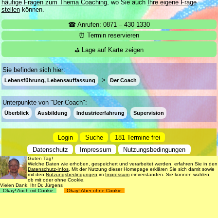
häufige Fragen zum Thema Coaching
, wo Sie auch
Ihre eigene Frage
stellen
können.
☎ Anrufen: 0871 – 430 1330
⏰ Termin reservieren
⛳ Lage auf Karte zeigen
Sie befinden sich hier:
Lebensführung, Lebensauffassung
Der Coach
Unterpunkte von "Der Coach":
Überblick
Ausbildung
Industrieerfahrung
Supervision
Login
Suche
181 Termine frei
Datenschutz
Impressum
Nutzungsbedingungen
Guten Tag!
© 1998 - 2018
Dr. rer. nat. Martin Jürgens
. All Rights Reserved.
Welche Daten wie erhoben, gespeichert und verarbeitet werden, erfahren Sie in den
Datenschutz-Infos
. Mit der Nutzung dieser Homepage erklären Sie sich damit sowie
mit den
Nutzungsbedingungen
im
Impressum
einverstanden. Sie können wählen,
ob mit oder ohne Cookie.
Vielen Dank, Ihr Dr. Jürgens
Okay! Auch mit Cookie
Okay! Aber ohne Cookie