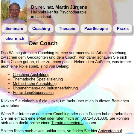
Dr. rer. nat. Martin Jürgens
Heilpraktiker für Psychotherapie
in Landshut
Seminare
Coaching
Therapie
Paartherapie
Praxis
über mich
Der Coach
Das Wichtigste beim Coaching ist eine vertrauensvolle Arbeitsbeziehung
zwischen dem Gecoachten und dem Coach. Von daher schauen Sie sich
Ihren Coach gut an, ob er zu Ihnen passt. Neben dem Äußeren, was immer
auch eine Rolle spielt, sind von Belang:
Coaching-Ausbildung
Thematische Spezialisierung
Methodische Ausrichtung
Unternehmens-und Industrieerfahrung
Fortbildung/Supervision
Klicken Sie einfach auf die Links, um mehr über mich in diesen Bereichen
zu erfahren.
Wenn Sie Interesse an einem Coaching oder noch Fragen haben, schreiben
Sie mir einfach eine
eMail
oder rufen mich an (
0871-4301330
). Sie können
sich auch direkt online einen
Termin reservieren
lassen.
Sollten Ihnen noch etwas unklar sein, so finden Sie hier
Antworten auf