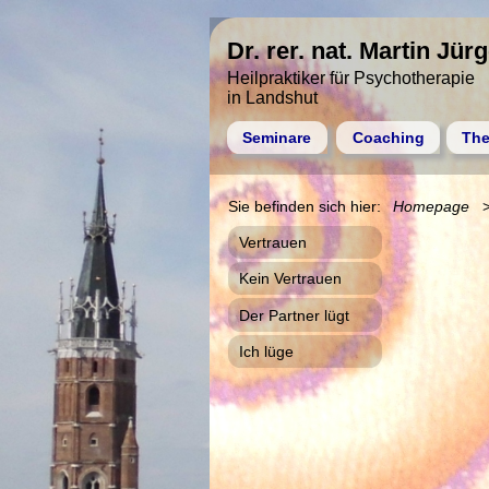
Dr. rer. nat. Martin Jür
Heilpraktiker für Psychotherapie
in Landshut
Seminare
Coaching
The
Homepage
Vertrauen
Kein Vertrauen
Der Partner lügt
Ich lüge