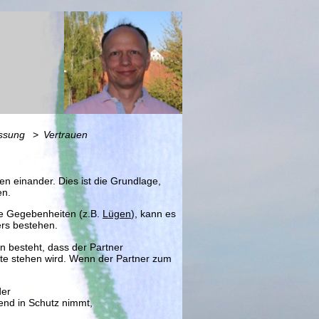
ssung
Vertrauen
en einander. Dies ist die Grundlage,
en.
ine Gegebenheiten (z.B.
Lügen
), kann es
ers bestehen.
n besteht, dass der Partner
ite stehen wird. Wenn der Partner zum
der
hend in Schutz nimmt,