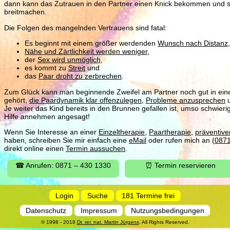
dann kann das Zutrauen in den Partner einen Knick bekommen und sic
breitmachen.
Die Folgen des mangelnden Vertrauens sind fatal:
Es beginnt mit einem größer werdenden
Wunsch nach Distanz
,
Nähe und Zärtlichkeit werden weniger
,
der
Sex wird unmöglich
,
es kommt zu
Streit
und
das
Paar droht zu zerbrechen
.
Zum Glück kann man beginnende Zweifel am Partner noch gut in ein
gehört,
die Paardynamik klar offenzulegen
,
Probleme anzusprechen
Je weiter das Kind bereits in den Brunnen gefallen ist, umso schwierig
Hilfe annehmen angesagt!
Wenn Sie Interesse an einer
Einzeltherapie
,
Paartherapie
,
präventiv
haben, schreiben Sie mir einfach eine
eMail
oder rufen mich an (
087
direkt online einen
Termin aussuchen
.
☎ Anrufen: 0871 – 430 1330
⏰ Termin reservieren
Login
Suche
181 Termine frei
Datenschutz
Impressum
Nutzungsbedingungen
© 1998 - 2018
Dr. rer. nat. Martin Jürgens
. All Rights Reserved.