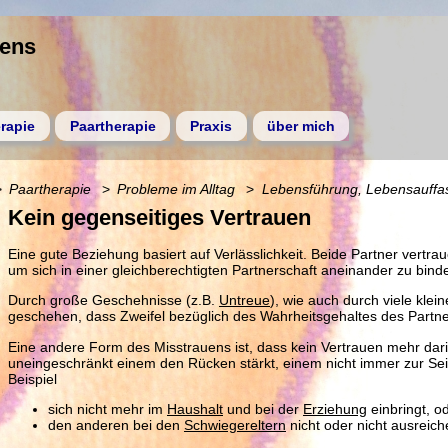
gens
rapie
Paartherapie
Praxis
über mich
Paartherapie
Probleme im Alltag
Lebensführung, Lebensauffa
Kein gegenseitiges Vertrauen
Eine gute Beziehung basiert auf Verlässlichkeit. Beide Partner vertrau
um sich in einer gleichberechtigten Partnerschaft aneinander zu bind
Durch große Geschehnisse (z.B.
Untreue
), wie auch durch viele kle
geschehen, dass Zweifel bezüglich des Wahrheitsgehaltes des Partn
Eine andere Form des Misstrauens ist, dass kein Vertrauen mehr dari
uneingeschränkt einem den Rücken stärkt, einem nicht immer zur Se
Beispiel
sich nicht mehr im
Haushalt
und bei der
Erziehung
einbringt, o
den anderen bei den
Schwiegereltern
nicht oder nicht ausreic