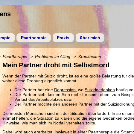
gens
rapie
Paartherapie
Praxis
über mich
Paartherapie
Probleme im Alltag
Krankheiten
Mein Partner droht mit Selbstmord
Wenn der Partner mit
Suizid
droht, ist es eine große Belastung für di
woher diese Drohung eigentlich kommt:
Der Partner hat eine
Depression
, wo
Suizidgedanken
häufig v
Der Partner sieht keinen Sinn mehr für sein Leben, zum Beisp
Verlust des Arbeitsplatzes usw.
Der Partner möchte den anderen Partner mit der
Suiziddrohun
Die meisten Menschen sind mit der Situation überfordert. In so einem
einmal helfen,
die Situation zu klären
und die eigene Gedanken ordne
Hinweise
, wie man sich im Notfall verhalten sollte.
Dabei wird auch erarbeitet, inwieweit in einer
Paartherapie
die Situat