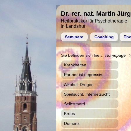
Dr. rer. nat. Martin Jür
Heilpraktiker für Psychotherapie
in Landshut
Seminare
Coaching
The
Homepage
Krankheiten
Partner ist depressiv
Alkohol, Drogen
Spielsucht, Internetsucht
Selbstmord
Krebs
Demenz