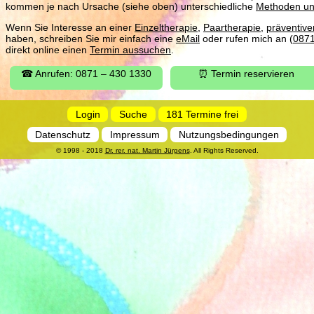
kommen je nach Ursache (siehe oben) unterschiedliche
Methoden un
Wenn Sie Interesse an einer
Einzeltherapie
,
Paartherapie
,
präventiv
haben, schreiben Sie mir einfach eine
eMail
oder rufen mich an (
087
direkt online einen
Termin aussuchen
.
☎ Anrufen: 0871 – 430 1330
⏰ Termin reservieren
Login
Suche
181 Termine frei
Datenschutz
Impressum
Nutzungsbedingungen
© 1998 - 2018
Dr. rer. nat. Martin Jürgens
. All Rights Reserved.