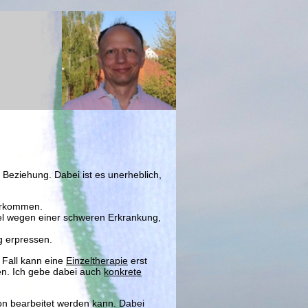
e Beziehung. Dabei ist es unerheblich,
orkommen.
iel wegen einer schweren Erkrankung,
g
erpressen.
 Fall kann eine
Einzeltherapie
erst
n. Ich gebe dabei auch
konkrete
ion bearbeitet werden kann. Dabei