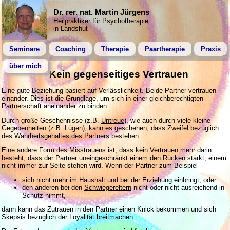
Dr. rer. nat. Martin Jürgens
Heilpraktiker für Psychotherapie
in Landshut
Seminare
Coaching
Therapie
Paartherapie
Praxis
über mich
Kein gegenseitiges Vertrauen
Eine gute Beziehung basiert auf Verlässlichkeit. Beide Partner vertrauen
einander. Dies ist die Grundlage, um sich in einer gleichberechtigten
Partnerschaft aneinander zu binden.
Durch große Geschehnisse (z.B.
Untreue
), wie auch durch viele kleine
Gegebenheiten (z.B.
Lügen
), kann es geschehen, dass Zweifel bezüglich
des Wahrheitsgehaltes des Partners bestehen.
Eine andere Form des Misstrauens ist, dass kein Vertrauen mehr darin
besteht, dass der Partner uneingeschränkt einem den Rücken stärkt, einem
nicht immer zur Seite stehen wird. Wenn der Partner zum Beispiel
sich nicht mehr im
Haushalt
und bei der
Erziehung
einbringt, oder
den anderen bei den
Schwiegereltern
nicht oder nicht ausreichend in
Schutz nimmt,
dann kann das Zutrauen in den Partner einen Knick bekommen und sich
Skepsis bezüglich der Loyalität breitmachen.