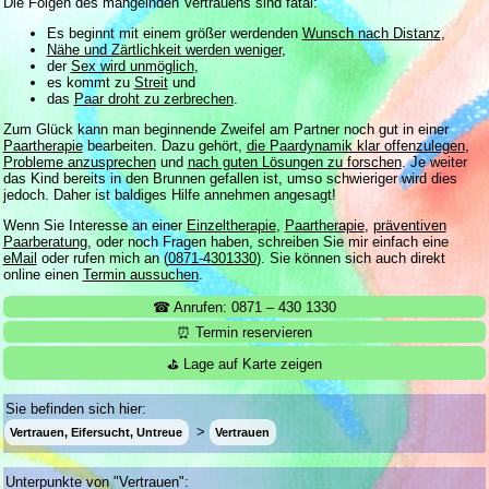
Die Folgen des mangelnden Vertrauens sind fatal:
Es beginnt mit einem größer werdenden
Wunsch nach Distanz
,
Nähe und Zärtlichkeit werden weniger
,
der
Sex wird unmöglich
,
es kommt zu
Streit
und
das
Paar droht zu zerbrechen
.
Zum Glück kann man beginnende Zweifel am Partner noch gut in einer
Paartherapie
bearbeiten. Dazu gehört,
die Paardynamik klar offenzulegen
,
Probleme anzusprechen
und
nach guten Lösungen zu forschen
. Je weiter
das Kind bereits in den Brunnen gefallen ist, umso schwieriger wird dies
jedoch. Daher ist baldiges Hilfe annehmen angesagt!
Wenn Sie Interesse an einer
Einzeltherapie
,
Paartherapie
,
präventiven
Paarberatung
, oder noch Fragen haben, schreiben Sie mir einfach eine
eMail
oder rufen mich an (
0871-4301330
). Sie können sich auch direkt
online einen
Termin aussuchen
.
☎ Anrufen: 0871 – 430 1330
⏰ Termin reservieren
⛳ Lage auf Karte zeigen
Sie befinden sich hier:
Vertrauen, Eifersucht, Untreue
Vertrauen
Unterpunkte von "Vertrauen":