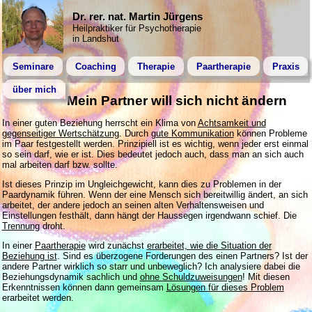
Dr. rer. nat. Martin Jürgens
Heilpraktiker für Psychotherapie
in Landshut
Seminare
Coaching
Therapie
Paartherapie
Praxis
über mich
Mein Partner will sich nicht ändern
In einer guten Beziehung herrscht ein Klima von
Achtsamkeit und
gegenseitiger Wertschätzung
. Durch
gute Kommunikation
können Probleme
im Paar festgestellt werden. Prinzipiell ist es wichtig, wenn jeder erst einmal
so sein darf, wie er ist. Dies bedeutet jedoch auch, dass man an sich auch
mal arbeiten darf bzw. sollte.
Ist dieses Prinzip im Ungleichgewicht, kann dies zu Problemen in der
Paardynamik führen. Wenn der eine Mensch sich bereitwillig ändert, an sich
arbeitet, der andere jedoch an seinen alten Verhaltensweisen und
Einstellungen festhält, dann hängt der Haussegen irgendwann schief. Die
Trennung
droht.
In einer
Paartherapie
wird zunächst
erarbeitet, wie die Situation der
Beziehung ist
. Sind es überzogene Forderungen des einen Partners? Ist der
andere Partner wirklich so starr und unbeweglich? Ich analysiere dabei die
Beziehungsdynamik sachlich und
ohne Schuldzuweisungen
! Mit diesen
Erkenntnissen können dann gemeinsam
Lösungen für dieses Problem
erarbeitet werden.