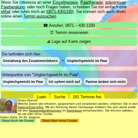
Wenn Sie Interesse an einer
Einzeltherapie
,
Paartherapie
,
präventiven
Paarberatung
, oder noch Fragen haben, schreiben Sie mir einfach eine
eMail
oder rufen mich an (
0871-4301330
). Sie können sich auch direkt
online einen
Termin aussuchen
.
☎ Anrufen: 0871 – 430 1330
⏰ Termin reservieren
⛳ Lage auf Karte zeigen
Sie befinden sich hier:
Gestaltung des Zusammenlebens
Ungleichgewicht im Paar
Unterpunkte von "Ungleichgewicht im Paar":
Ungleichgewicht im Paar
Ich opfere mich auf
Partner ändert sich nicht
Login
Suche
181 Termine frei
Guten Abend!
Welche Daten wie erhoben, gespeichert und verarbeitet werden, erfahren Sie in den
Datenschutz
Impressum
Nutzungsbedingungen
Datenschutz-Infos
. Mit der Nutzung dieser Homepage erklären Sie sich damit sowie
mit den
Nutzungsbedingungen
im
Impressum
einverstanden. Sie können wählen,
© 1998 - 2018
Dr. rer. nat. Martin Jürgens
. All Rights Reserved.
ob mit oder ohne Cookie.
Vielen Dank, Ihr Dr. Jürgens
Okay! Auch mit Cookie
Okay! Aber ohne Cookie