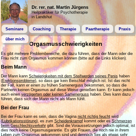
Dr. rer. nat. Martin Jürgens
Heilpraktiker für Psychotherapie
in Landshut
Seminare
Coaching
Therapie
Paartherapie
Praxis
über mich
Orgasmusschwierigkeiten
Es gibt mehrere Problembereiche, die dazu führen, dass der Mann oder die
Frau nicht zum Orgasmus kommen können (bitte auf die Links klicken).
Beim Mann
Der Mann kann
Schwierigkeiten mit dem Steifwerden seines Penis
haben
(
Erektionsprobleme
), so dass gar kein Beischlaf möglich ist. Ist das nicht
der Fall, kann er einen zu frühen Samenerguss bekommen, so dass die
Partnerin keinen Orgasmus auf diese Weise genießen kann. Er kann jedoch
auch einen
verzögerten oder keinen Samenerguss
haben. Dies kann dazu
führen, dass sich der Mann nicht als Mann fühlt.
Bei der Frau
Bei der Frau kann es sein, dass die Vagina
nicht richtig feucht
wird
(
Lubrikationsstörung
), es zum
Scheidenkrampf
kommt oder es
Schmerzen
beim Geschlechtsverkehr
gibt. Sind die Voraussetzungen jedoch optimal, ist
dies noch keine Orgasmusgarantie. Es gibt Frauen, die noch nie in ihrem
Leben zum Orgasmus gekommen sind und dennoch Sex als etwas sehr