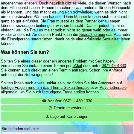
angenehmes erleben. Doch natürlich gibt es viele, die diesen Wunsch nach
dem Höhepunkt haben. Frauen brauchen etwas anderes für den Höhepunkt
als Männern. Und das macht es ungleich schwieriger, wenn es sich nicht
um ein lesbisches Pärchen handelt. Denn Männer können sich meist nicht
ganz so gut einfühlen. Die Frau müsste es dem Partner genau sagen
können, sozusagen beibringen, was sie braucht. Das ist jedoch nicht so
einfach, weil die Frau es meist selbst nicht so genau weiß oder es immer
wieder anders ist. An diesem Punkt kann die
Sexualtherapie
das Paar oder
die Einzelperson unterstützen, damit beide eine erfüllende Sexualität leben
können.
Was können Sie tun?
Sollten Sie eines dieser oder ein anderes Problem mit Sex haben,
vereinbaren Sie einfach einen Termin per
eMail
oder unter
0871-4301330
.
Sie können auch direkt um einen
Termin anfragen
. Schon Ihre Anfrage
unterliegt der Schweigepflicht!
Sollten Ihnen noch etwas unklar sein, so finden Sie hier
Antworten auf
häufige Fragen rund um das Thema Sexualtherapie
bzw.
Psychotherapie
allgemein
, wo Sie auch
Ihre eigene Frage stellen
können.
☎ Anrufen: 0871 – 430 1330
⏰ Termin reservieren
⛳ Lage auf Karte zeigen
Sie befinden sich hier: