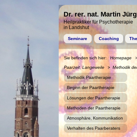
Dr. rer. nat. Martin Jür
Heilpraktiker für Psychotherapie
in Landshut
Seminare
Coaching
The
Homepage
Paarzeit, Langeweile
Methodik de
Methodik Paartherapie
Beginn der Paartherapie
Lösungen der Paartherapie
Methoden der Paartherapie
Atmosphäre, Kommunikation
Verhalten des Paarberaters