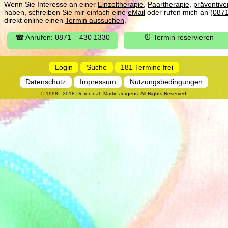
Wenn Sie Interesse an einer
Einzeltherapie
,
Paartherapie
,
präventiv
haben, schreiben Sie mir einfach eine
eMail
oder rufen mich an (
087
direkt online einen
Termin aussuchen
.
☎ Anrufen: 0871 – 430 1330
⏰ Termin reservieren
Login
Suche
181 Termine frei
Datenschutz
Impressum
Nutzungsbedingungen
© 1998 - 2018
Dr. rer. nat. Martin Jürgens
. All Rights Reserved.