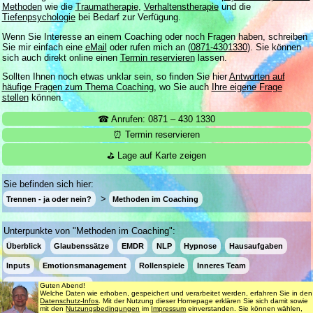
Methoden
wie die
Traumatherapie
,
Verhaltenstherapie
und die
Tiefenpsychologie
bei Bedarf zur Verfügung.
Wenn Sie Interesse an einem Coaching oder noch Fragen haben, schreiben
Sie mir einfach eine
eMail
oder rufen mich an (
0871-4301330
). Sie können
sich auch direkt online einen
Termin reservieren
lassen.
Sollten Ihnen noch etwas unklar sein, so finden Sie hier
Antworten auf
häufige Fragen zum Thema Coaching
, wo Sie auch
Ihre eigene Frage
stellen
können.
☎ Anrufen: 0871 – 430 1330
⏰ Termin reservieren
⛳ Lage auf Karte zeigen
Sie befinden sich hier:
Trennen - ja oder nein?
Methoden im Coaching
Unterpunkte von "Methoden im Coaching":
Überblick
Glaubenssätze
EMDR
NLP
Hypnose
Hausaufgaben
Inputs
Emotionsmanagement
Rollenspiele
Inneres Team
Analyse & Zielsetzung
Guten Abend!
Welche Daten wie erhoben, gespeichert und verarbeitet werden, erfahren Sie in den
Datenschutz-Infos
. Mit der Nutzung dieser Homepage erklären Sie sich damit sowie
mit den
Nutzungsbedingungen
im
Impressum
einverstanden. Sie können wählen,