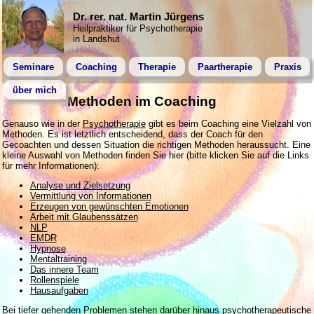
Dr. rer. nat. Martin Jürgens
Heilpraktiker für Psychotherapie
in Landshut
Seminare
Coaching
Therapie
Paartherapie
Praxis
über mich
Methoden im Coaching
Genauso wie in der
Psychotherapie
gibt es beim Coaching eine Vielzahl von
Methoden. Es ist letztlich entscheidend, dass der Coach für den
Gecoachten und dessen Situation die richtigen Methoden heraussucht. Eine
kleine Auswahl von Methoden finden Sie hier (bitte klicken Sie auf die Links
für mehr Informationen):
Analyse und Zielsetzung
Vermittlung von Informationen
Erzeugen von gewünschten Emotionen
Arbeit mit Glaubenssätzen
NLP
EMDR
Hypnose
Mentaltraining
Das innere Team
Rollenspiele
Hausaufgaben
Bei tiefer gehenden Problemen stehen darüber hinaus
psychotherapeutische