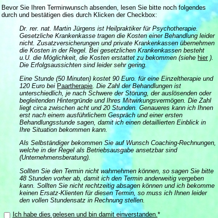
Bevor Sie Ihren Terminwunsch absenden, lesen Sie bitte noch folgendes
durch und bestätigen dies durch Klicken der Checkbox:
Dr. rer. nat. Martin Jürgens ist Heilpraktiker für Psychotherapie.
Gesetzliche Krankenkasse tragen die Kosten einer Behandlung leider
nicht. Zusatzversicherungen und private Krankenkassen übernehmen
die Kosten in der Regel. Bei gesetzlichen Krankenkassen besteht
u.U. die Möglichkeit, die Kosten erstattet zu bekommen (siehe
hier
).
Die Erfolgsaussichten sind leider sehr gering.
Eine Stunde (50 Minuten) kostet 90 Euro. für eine Einzeltherapie und
120 Euro bei
Paartherapie
. Die Zahl der Behandlungen ist
unterschiedlich, je nach Schwere der Störung, der auslösenden oder
begleitenden Hintergründe und Ihres Mitwirkungsvermögen. Die Zahl
liegt circa zwischen acht und 20 Stunden. Genaueres kann ich Ihnen
erst nach einem ausführlichem Gespräch und einer ersten
Behandlungsstunde sagen, damit ich einen detaillierten Einblick in
Ihre Situation bekommen kann.
Als Selbständiger bekommen Sie auf Wunsch Coaching-Rechnungen,
welche in der Regel als Betriebsausgabe ansetzbar sind
(Unternehmensberatung).
Sollten Sie den Termin nicht wahrnehmen können, so sagen Sie bitte
48 Stunden vorher ab, damit ich den Termin anderweitig vergeben
kann. Sollten Sie nicht rechtzeitig absagen können und ich bekomme
keinen Ersatz-Klienten für diesen Termin, so muss ich Ihnen leider
den vollen Stundensatz in Rechnung stellen.
Ich habe dies gelesen und bin damit einverstanden.
*