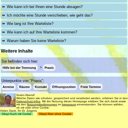
Wie kann ich bei Ihnen eine Stunde absagen?
Ich möchte eine Stunde verschieben, wie geht das?
Wie lang ist Ihre Warteliste?
Wie kann ich auf Ihre Warteliste kommen?
Warum haben Sie keine Warteliste?
Weitere Inhalte
Sie befinden sich hier:
Hilfe bei der Trennung
Praxis
Unterpunkte von "Praxis":
Anreise
Räume
Kontakt
Öffnungszeiten
Freie Termine
Info-eMail bei freien Terminen
Guten Abend!
Welche Daten wie erhoben, gespeichert und verarbeitet werden, erfahren Sie in den
Datenschutz-Infos
. Mit der Nutzung dieser Homepage erklären Sie sich damit sowie
mit den
Nutzungsbedingungen
im
Impressum
einverstanden. Sie können wählen,
ob mit oder ohne Cookie.
Login
Suche
181 Termine frei
Vielen Dank, Ihr Dr. Jürgens
Okay! Auch mit Cookie
Okay! Aber ohne Cookie
Datenschutz
Impressum
Nutzungsbedingungen
© 1998 - 2018
Dr. rer. nat. Martin Jürgens
. All Rights Reserved.