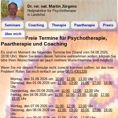
Dr. rer. nat. Martin Jürgens
Heilpraktiker für Psychotherapie
in Landshut
Seminare
Coaching
Therapie
Paartherapie
Praxis
über mich
Freie Termine für Psychotherapie,
Paartherapie und Coaching
Es sind im Moment die folgenden Termine frei (Stand vom 04.08.2026,
10:00 Uhr). Wenn Sie einen dieser Termine wahrnehmen wollen, klicken Sie
bitte Ihren Wunschtermin an (auch mehrere Wunschtermine sind möglich).
Wenn Sie mit diesem Formular nicht zurecht kommen sollten, ist das kein
Problem! Rufen Sie mich einfach an unter
0871-4301330
.
Montag, den 31.08.2026 um
11:00
,
12:00
,
13:00
Uhr
Dienstag, den 01.09.2026 um
12:00
,
13:00
,
16:00
,
17:00
,
18:00
Uhr
Donnerstag, den 03.09.2026 um
11:00
,
12:00
,
13:00
Uhr
Freitag, den 04.09.2026 um
11:00
,
12:00
,
13:00
,
16:00
,
17:00
,
18:00
Uhr
Montag, den 07.09.2026 um
11:00
,
12:00
,
13:00
Uhr
Dienstag, den 08.09.2026 um
12:00
,
13:00
,
16:00
,
17:00
,
18:00
Uhr
Mittwoch, den 09.09.2026 um
11:00
,
16:00
,
17:00
Uhr