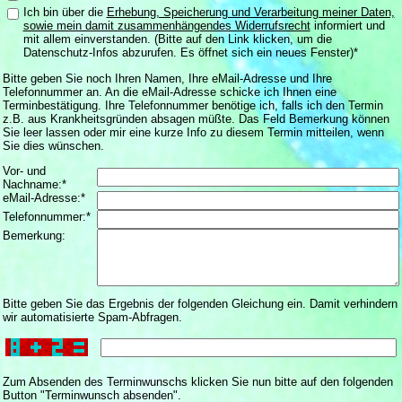
Ich bin über die
Erhebung, Speicherung und Verarbeitung meiner Daten,
sowie mein damit zusammenhängendes Widerrufsrecht
informiert und
mit allem einverstanden. (Bitte auf den Link klicken, um die
Datenschutz-Infos abzurufen. Es öffnet sich ein neues Fenster)*
Bitte geben Sie noch Ihren Namen, Ihre eMail-Adresse und Ihre
Telefonnummer an. An die eMail-Adresse schicke ich Ihnen eine
Terminbestätigung. Ihre Telefonnummer benötige ich, falls ich den Termin
z.B. aus Krankheitsgründen absagen müßte. Das Feld Bemerkung können
Sie leer lassen oder mir eine kurze Info zu diesem Termin mitteilen, wenn
Sie dies wünschen.
Vor- und
Nachname:*
eMail-Adresse:*
Telefonnummer:*
Bemerkung:
Bitte geben Sie das Ergebnis der folgenden Gleichung ein. Damit verhindern
wir automatisierte Spam-Abfragen.
Zum Absenden des Terminwunschs klicken Sie nun bitte auf den folgenden
Button "Terminwunsch absenden".