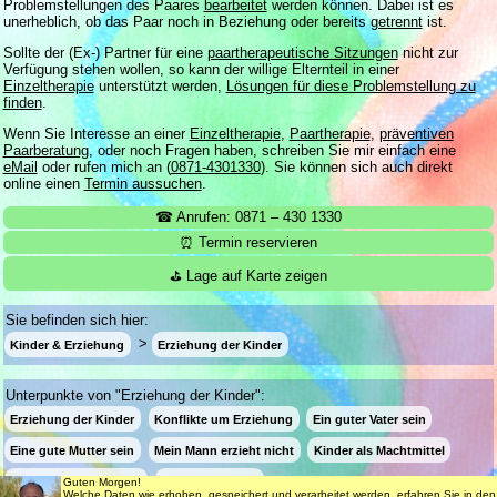
Problemstellungen des Paares
bearbeitet
werden können. Dabei ist es
unerheblich, ob das Paar noch in Beziehung oder bereits
getrennt
ist.
Sollte der (Ex-) Partner für eine
paartherapeutische Sitzungen
nicht zur
Verfügung stehen wollen, so kann der willige Elternteil in einer
Einzeltherapie
unterstützt werden,
Lösungen für diese Problemstellung zu
finden
.
Wenn Sie Interesse an einer
Einzeltherapie
,
Paartherapie
,
präventiven
Paarberatung
, oder noch Fragen haben, schreiben Sie mir einfach eine
eMail
oder rufen mich an (
0871-4301330
). Sie können sich auch direkt
online einen
Termin aussuchen
.
☎ Anrufen: 0871 – 430 1330
⏰ Termin reservieren
⛳ Lage auf Karte zeigen
Sie befinden sich hier:
Kinder & Erziehung
Erziehung der Kinder
Unterpunkte von "Erziehung der Kinder":
Erziehung der Kinder
Konflikte um Erziehung
Ein guter Vater sein
Eine gute Mutter sein
Mein Mann erzieht nicht
Kinder als Machtmittel
Stiefvater / Stiefmutter
Getrennte Eltern
Guten Morgen!
Welche Daten wie erhoben, gespeichert und verarbeitet werden, erfahren Sie in den