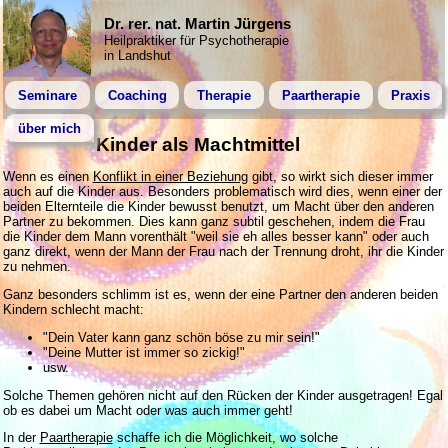
Dr. rer. nat. Martin Jürgens
Heilpraktiker für Psychotherapie
in Landshut
Seminare
Coaching
Therapie
Paartherapie
Praxis
über mich
Kinder als Machtmittel
Wenn es einen
Konflikt in einer Beziehung
gibt, so wirkt sich dieser immer
auch auf die Kinder aus. Besonders problematisch wird dies, wenn einer der
beiden Elternteile die Kinder bewusst benutzt, um Macht über den anderen
Partner zu bekommen. Dies kann ganz subtil geschehen, indem die Frau
die Kinder dem Mann vorenthält "weil sie eh alles besser kann" oder auch
ganz direkt, wenn der Mann der Frau nach der Trennung droht, ihr die Kinder
zu nehmen.
Ganz besonders schlimm ist es, wenn der eine Partner den anderen beiden
Kindern schlecht macht:
"Dein Vater kann ganz schön böse zu mir sein!"
"Deine Mutter ist immer so zickig!"
usw.
Solche Themen gehören nicht auf den Rücken der Kinder ausgetragen! Egal
ob es dabei um Macht oder was auch immer geht!
In der
Paartherapie
schaffe ich die Möglichkeit, wo solche