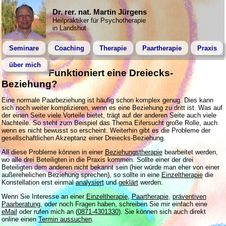
Dr. rer. nat. Martin Jürgens
Heilpraktiker für Psychotherapie
in Landshut
Seminare
Coaching
Therapie
Paartherapie
Praxis
über mich
Funktioniert eine Dreiecks-
Beziehung?
Eine normale Paarbeziehung ist häufig schon komplex genug. Dies kann
sich noch weiter komplizieren, wenn es eine Beziehung zu dritt ist. Was auf
der einen Seite viele Vorteile bietet, trägt auf der anderen Seite auch viele
Nachteile. So steht zum Beispiel das Thema Eifersucht große Rolle, auch
wenn es nicht bewusst so erscheint. Weiterhin gibt es die Probleme der
gesellschaftlichen Akzeptanz einer Dreiecks-Beziehung.
All diese Probleme können in einer
Beziehungstherapie
bearbeitet werden,
wo alle drei Beteiligten in die Praxis kommen. Sollte einer der drei
Beteiligten dem anderen nicht bekannt sein (hier würde man eher von einer
außerehelichen Beziehung sprechen), so sollte in eine
Einzeltherapie
die
Konstellation erst einmal
analysiert
und
geklärt
werden.
Wenn Sie Interesse an einer
Einzeltherapie
,
Paartherapie
,
präventiven
Paarberatung
, oder noch Fragen haben, schreiben Sie mir einfach eine
eMail
oder rufen mich an (
0871-4301330
). Sie können sich auch direkt
online einen
Termin aussuchen
.