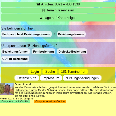
☎ Anrufen: 0871 – 430 1330
⏰ Termin reservieren
⛳ Lage auf Karte zeigen
Sie befinden sich hier:
Partnersuche & Beziehungsformen
Beziehungsformen
Unterpunkte von "Beziehungsformen":
Beziehungsformen
Fernbeziehung
Dreiecks-Beziehung
Gut-Tu-Beziehung
Login
Suche
181 Termine frei
Datenschutz
Impressum
Nutzungsbedingungen
Guten Abend!
© 1998 - 2018
Dr. rer. nat. Martin Jürgens
. All Rights Reserved.
Welche Daten wie erhoben, gespeichert und verarbeitet werden, erfahren Sie in den
Datenschutz-Infos
. Mit der Nutzung dieser Homepage erklären Sie sich damit sowie
mit den
Nutzungsbedingungen
im
Impressum
einverstanden. Sie können wählen,
ob mit oder ohne Cookie.
Vielen Dank, Ihr Dr. Jürgens
Okay! Auch mit Cookie
Okay! Aber ohne Cookie