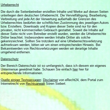
Urheberrecht
Die durch die Seitenbetreiber erstellten Inhalte und Werke auf diesen Seiten
unterliegen dem deutschen Urheberrecht. Die Vervielfältigung, Bearbeitung,
Verbreitung und jede Art der Verwertung außerhalb der Grenzen des
Urheberrechtes bedürfen der schriftlichen Zustimmung des jeweiligen Autors
bzw. Erstellers. Downloads und Kopien dieser Seite sind nur für den
privaten, nicht kommerziellen Gebrauch gestattet. Soweit die Inhalte auf
dieser Seite nicht vom Betreiber erstellt wurden, werden die Urheberrechte
Dritter beachtet. Insbesondere werden Inhalte Dritter als solche
gekennzeichnet. Sollten Sie trotzdem auf eine Urheberrechtsverletzung
aufmerksam werden, bitten wir um einen entsprechenden Hinweis. Bei
Bekanntwerden von Rechtsverletzungen werden wir derartige Inhalte
umgehend entfernen.
Datenschutz
Der Bereich Datenschutz ist so umfangreich, dass ich diesem ein eigenes
Untermenue gewidmet habe. Schauen Sie einfach
hier
hier für
entsprechende Informationen.
Quelle einiger Textpassagen
:
Disclaimer
von eRecht24, dem Portal zum
Internetrecht von
Rechtsanwalt
Sören Siebert.