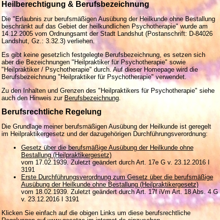
Heilberechtigung & Berufsbezeichnung
Die "Erlaubnis zur berufsmäßigen Ausübung der Heilkunde ohne Bestallung
beschränkt auf das Gebiet der heilkundlichen Psychotherapie" wurde am
14.12.2005 vom Ordnungsamt der Stadt Landshut (Postanschrift: D-84026
Landshut, Gz.: 3.32.3) verliehen.
Es gibt keine gesetzlich festgelegte Berufsbezeichnung, es setzen sich
aber die Bezeichnungen "Heilpraktiker für Psychotherapie" sowie
"Heilpraktiker / Psychotherapie" durch. Auf dieser Homepage wird die
Berufsbezeichnung "Heilpraktiker für Psychotherapie" verwendet.
Zu den Inhalten und Grenzen des "Heilpraktikers für Psychotherapie" siehe
auch den Hinweis zur
Berufsbezeichnung
.
Berufsrechtliche Regelung
Die Grundlage meiner berufsmäßigen Ausübung der Heilkunde ist geregelt
im Heilpraktikergesetz und der dazugehörigen Durchführungsverordnung:
Gesetz über die berufsmäßige Ausübung der Heilkunde ohne
Bestallung (Heilpraktikergesetz)
vom 17.02.1939. Zuletzt geändert durch Art. 17e G v. 23.12.2016 I
3191
Erste Durchführungsverordnung zum Gesetz über die berufsmäßige
Ausübung der Heilkunde ohne Bestallung (Heilpraktikergesetz)
vom 18.02.1939. Zuletzt geändert durch Art. 17f iVm Art. 18 Abs. 4 G
v. 23.12.2016 I 3191
Klicken Sie einfach auf die obigen Links um diese berufsrechtliche