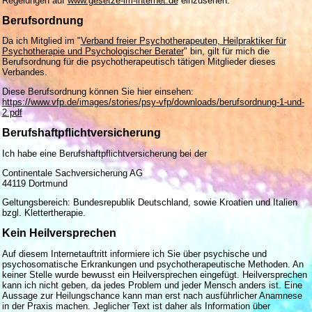
Regelungen auf
www.gesetze-im-internet.de
einzusehen.
Berufsordnung
Da ich Mitglied im "
Verband freier Psychotherapeuten, Heilpraktiker für
Psychotherapie und Psychologischer Berater
" bin, gilt für mich die
Berufsordnung für die psychotherapeutisch tätigen Mitglieder dieses
Verbandes.
Diese Berufsordnung können Sie hier einsehen:
https://www.vfp.de/images/stories/psy-vfp/downloads/berufsordnung-1-und-
2.pdf
Berufshaftpflichtversicherung
Ich habe eine Berufshaftpflichtversicherung bei der
Continentale Sachversicherung AG
44119 Dortmund
Geltungsbereich: Bundesrepublik Deutschland, sowie Kroatien und Italien
bzgl. Klettertherapie.
Kein Heilversprechen
Auf diesem Internetauftritt informiere ich Sie über psychische und
psychosomatische Erkrankungen und psychotherapeutische Methoden. An
keiner Stelle wurde bewusst ein Heilversprechen eingefügt. Heilversprechen
kann ich nicht geben, da jedes Problem und jeder Mensch anders ist. Eine
Aussage zur Heilungschance kann man erst nach ausführlicher Anamnese
in der Praxis machen. Jeglicher Text ist daher als Information über