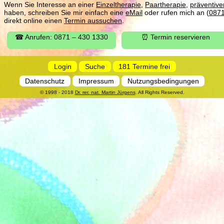
Wenn Sie Interesse an einer
Einzeltherapie
,
Paartherapie
,
präventiv
haben, schreiben Sie mir einfach eine
eMail
oder rufen mich an (
087
direkt online einen
Termin aussuchen
.
☎ Anrufen: 0871 – 430 1330
⏰ Termin reservieren
Login
Suche
181 Termine frei
Datenschutz
Impressum
Nutzungsbedingungen
© 1998 - 2018
Dr. rer. nat. Martin Jürgens
. All Rights Reserved.