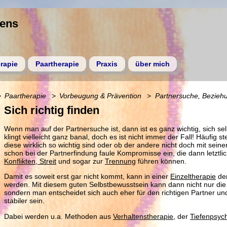
gens
rapie
Paartherapie
Praxis
über mich
Paartherapie
Vorbeugung & Prävention
Partnersuche, Bezieh
Sich richtig finden
Wenn man auf der Partnersuche ist, dann ist es ganz wichtig, sich selb
klingt vielleicht ganz banal, doch es ist nicht immer der Fall! Häufig s
diese wirklich so wichtig sind oder ob der andere nicht doch mit sein
schon bei der Partnerfindung faule Kompromisse ein, die dann letztli
Konflikten, Streit
und sogar zur
Trennung
führen können.
Damit es soweit erst gar nicht kommt, kann in einer
Einzeltherapie
der
werden. Mit diesem guten Selbstbewusstsein kann dann nicht nur die 
sondern man entscheidet sich auch eher für den richtigen Partner un
stabiler sein.
Dabei werden u.a. Methoden aus
Verhaltenstherapie
, der
Tiefenpsyc