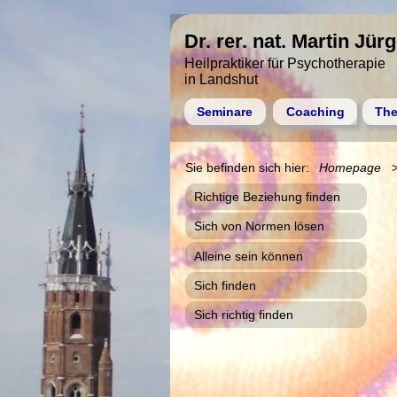
Dr. rer. nat. Martin Jür
Heilpraktiker für Psychotherapie
in Landshut
Seminare
Coaching
The
Homepage
Richtige Beziehung finden
Sich von Normen lösen
Alleine sein können
Sich finden
Sich richtig finden