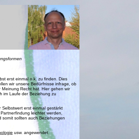
ungsformen
st erst einmal o.k. zu finden. Dies
tellen wir unsere Bedürfnisse infrage, ob
er Meinung Recht hat. Hier gehen wir
ch im Laufe der Beziehung zu
 Selbstwert erst einmal gestärkt
Partnerfindung leichter werden,
d somit sollten auch Beziehungen
hologie
usw. angewendet.