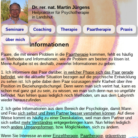
Dr. rer. nat. Martin Jürgens
Heilpraktiker für Psychotherapie
in Landshut
Seminare
Coaching
Therapie
Paartherapie
Praxis
über mich
Informationen
Paare, die mit einem Problem in die
Paartherapie
kommen, fehlt es häufig
an Methoden und Informationen, wie ihr Problem am besten zu lösen ist.
Meine Aufgabe ist es deshalb, zweierlei Informationen zu geben:
1. Ich informiere das Paar darüber,
in welcher Phase sich das Paar gerade
befindet
, wie die aktuelle Situation bezogen auf die psychische Entwicklung
zu sehen ist. Ich gebe dabei dem Paar sozusagen mehr Klarheit über ihre
Position im Beziehungsdschungel. Denn wenn man sich verirrt hat, kann es
schon mal ganz gut zu sein, zu wissen, wo man sich denn nun so ungefähr
befindet. Nun fehlen quasi lediglich noch Methoden, um aus dem Labyrinth
wieder herauszufinden.
2. Ich gebe Informationen aus dem Bereich der Psychologie, damit Mann
und Frau
sich selbst und ihren Partner besser verstehen können
. Auf diese
Weise kommt es häufig zu einer Deeskalation, weil man dem Partner und
sich selbst
mehr Verständnis
entgegenbringen kann. Nun fehlen lediglich
noch
andere Umgangsformen
, bzw. Möglichkeiten, sich zu ändern.
Wenn Sie Interesse an einer
Einzeltherapie
,
Paartherapie
,
präventiven