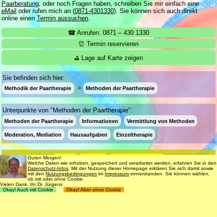
Paarberatung
, oder noch Fragen haben, schreiben Sie mir einfach eine
eMail
oder rufen mich an (
0871-4301330
). Sie können sich auch direkt
online einen
Termin aussuchen
.
☎ Anrufen: 0871 – 430 1330
⏰ Termin reservieren
⛳ Lage auf Karte zeigen
Sie befinden sich hier:
Methodik der Paartherapie
Methoden der Paartherapie
Unterpunkte von "Methoden der Paartherapie":
Methoden der Paartherapie
Informationen
Vermittlung von Methoden
Moderation, Mediation
Hausaufgaben
Einzeltherapie
Login
Suche
181 Termine frei
Guten Morgen!
Welche Daten wie erhoben, gespeichert und verarbeitet werden, erfahren Sie in den
Datenschutz-Infos
. Mit der Nutzung dieser Homepage erklären Sie sich damit sowie
Datenschutz
Impressum
Nutzungsbedingungen
mit den
Nutzungsbedingungen
im
Impressum
einverstanden. Sie können wählen,
ob mit oder ohne Cookie.
© 1998 - 2018
Dr. rer. nat. Martin Jürgens
. All Rights Reserved.
Vielen Dank, Ihr Dr. Jürgens
Okay! Auch mit Cookie
Okay! Aber ohne Cookie