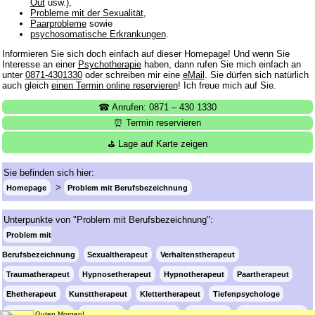
Out
usw.),
Probleme mit der Sexualität
,
Paarprobleme
sowie
psychosomatische Erkrankungen
.
Informieren Sie sich doch einfach auf dieser Homepage! Und wenn Sie
Interesse an einer
Psychotherapie
haben, dann rufen Sie mich einfach an
unter
0871-4301330
oder schreiben mir eine
eMail
. Sie dürfen sich natürlich
auch gleich
einen Termin online reservieren
! Ich freue mich auf Sie.
☎ Anrufen: 0871 – 430 1330
⏰ Termin reservieren
⛳ Lage auf Karte zeigen
Sie befinden sich hier:
Homepage
Problem mit Berufsbezeichnung
Unterpunkte von "Problem mit Berufsbezeichnung":
Problem mit
Berufsbezeichnung
Sexualtherapeut
Verhaltenstherapeut
Traumatherapeut
Hypnosetherapeut
Hypnotherapeut
Paartherapeut
Ehetherapeut
Kunsttherapeut
Klettertherapeut
Tiefenpsychologe
Psychotherapeut
Therapeut
Psychologe
Psychiater
Psychoanalytiker
Guten Morgen!