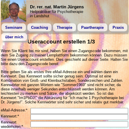
Dr. rer. nat. Martin Jürgens
Heilpraktiker für Psychotherapie
in Landshut
Seminare
Coaching
Therapie
Paartherapie
Praxis
über mich
Useraccount erstellen 1/3
Wenn Sie Klient bei mir sind, haben Sie einen Zugangscode bekommen, mit
dem Sie Zugang zu meiner Lernplattform bekommen können. Dazu müssen
Sie einen Useraccount erstellen. Dies geschieht auf dieser Seite. Halten Sie
bitte dazu den Zugangscode bereit.
Bitte geben Sie als erstes Ihre eMail-Adresse ein und wählen dann ein
Kennwort. Das Kennwort sollte sicher genug sein. Optimal ist eine
Kombination von Groß- und Kleinbuchstaben, Sonderzeichen und Zahlen.
Kennwörter mit ganzen Wörtern wie "Sommer1969" sind nicht sicher, da
diese innerhalb weniger Sekunden entschlüsselt werden können. Am
leichtesten zu merken sind Sätze, die abgekürzt werden. So ist das
Kennwort "Im1PbDJ!" die Abkürzung für "Ich mache 1 Psychotherapie bei
Dr. Jürgens!". Solche Kennwörter sind sehr sicher und relativ gut merkbar.
eMail-Adresse:*
Kennwort:*
Kennwort
wiederholen:*